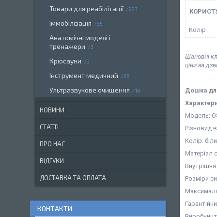
Товари для реабілітації
223
КОРИСТ
Іммобілізація
35
Колір
Анатомічні моделі і
тренажери
3
Шановні кл
Кріосауни
3
ціни за дз
Інструмент медичний
26
Ультразвукове очищення
Дошка для
18
Характер
НОВИНИ
Модель: O
СТАТТІ
Різновид 
Колір: біл
ПРО НАС
Матеріал с
ВІДГУКИ
Внутрішня 
ДОСТАВКА ТА ОПЛАТА
Розміри сид
Максимальн
Гарантійний
КОНТАКТИ
Виробницт