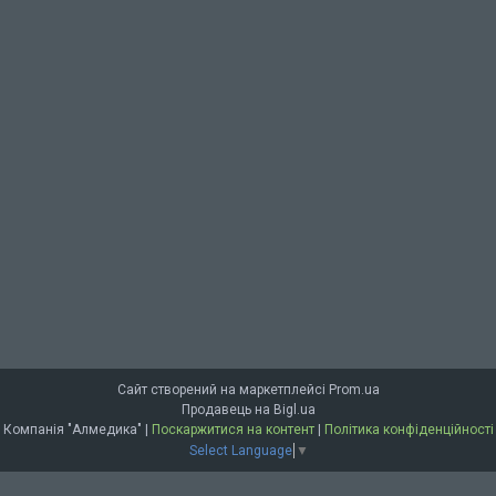
Сайт створений на маркетплейсі
Prom.ua
Продавець на Bigl.ua
Компанія "Алмедика" |
Поскаржитися на контент
|
Політика конфіденційності
Select Language
▼