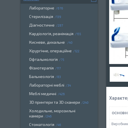
Лабораторне
676
Стерилізація
139
Діагностичне
287
Кардіологія, реанімація
155
Кисневе, дихальне
40
Хірургічне, операційне
122
Офтальмологія
75
Фізиотерапія
117
Бальнеологія
83
Лабораторні меблі
34
Меблі медичні
426
Характе
3D принтери та 3D сканери
240
Холодильне, морозильні
ОСНОВН
камери
246
Виробни
Стоматологія
46