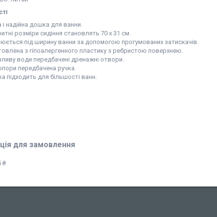
сті
 і надійна дошка для ванни.
итні розміри сидіння становлять 70 х 31 см.
люється під ширину ванни за допомогою прогумованих затискачів.
товлена з гіпоалергенного пластику з ребристою поверхнею.
зливу води передбачені дренажні отвори.
опори передбачена ручка.
а підходить для більшості ванн.
ція для замовлення
 ₴