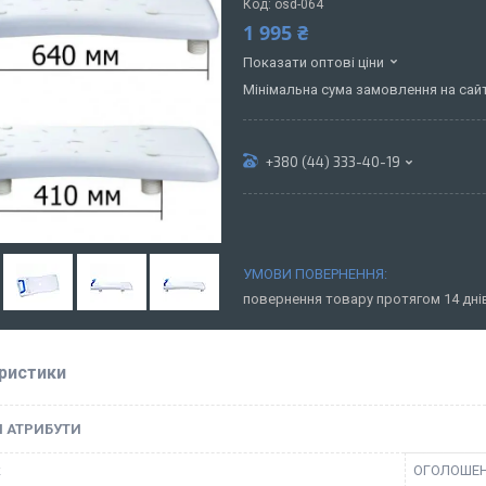
Код:
osd-064
1 995 ₴
Показати оптові ціни
Мінімальна сума замовлення на сайті
+380 (44) 333-40-19
повернення товару протягом 14 дн
ристики
І АТРИБУТИ
к
ОГОЛОШЕ