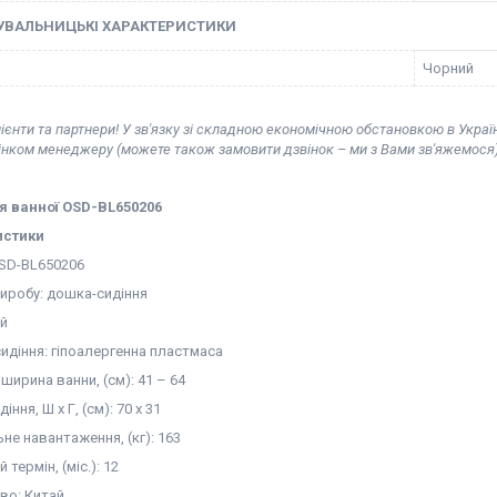
УВАЛЬНИЦЬКІ ХАРАКТЕРИСТИКИ
Чорний
ієнти та партнери! У зв'язку зі складною економічною обстановкою в Украї
вінком менеджеру (можете також замовити дзвінок – ми з Вами зв'яжемося)
 ванної OSD-BL650206
истики
SD-BL650206
виробу: дошка-сидіння
ий
идіння: гіпоалергенна пластмаса
ширина ванни, (см): 41 – 64
іння, Ш х Г, (см): 70 х 31
е навантаження, (кг): 163
 термін, (міс.): 12
во: Китай