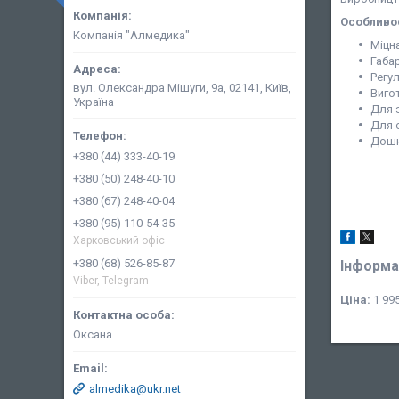
Особливо
Компанія "Алмедика"
Міцна
Габар
Регу
вул. Олександра Мішуги, 9а, 02141, Київ,
Виго
Україна
Для 
Для 
Дошк
+380 (44) 333-40-19
+380 (50) 248-40-10
+380 (67) 248-40-04
+380 (95) 110-54-35
Харковський офіс
+380 (68) 526-85-87
Інформа
Viber, Telegram
Ціна:
1 995
Оксана
almedika@ukr.net