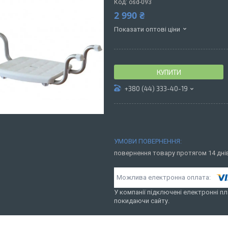
Код:
osd-093
2 990 ₴
Показати оптові ціни
КУПИТИ
+380 (44) 333-40-19
повернення товару протягом 14 дн
У компанії підключені електронні пл
покидаючи сайту.