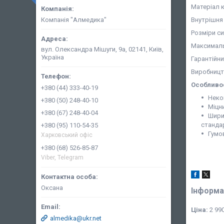
Матеріал 
Внутрішня 
Компанія "Алмедика"
Розміри сид
Максимальн
вул. Олександра Мішуги, 9а, 02141, Київ,
Україна
Гарантійний
Виробництв
Особливо
+380 (44) 333-40-19
Неков
+380 (50) 248-40-10
Міцн
+380 (67) 248-40-04
Шири
стандар
+380 (95) 110-54-35
Гумо
Харковський офіс
+380 (68) 526-85-87
Viber, Telegram
Оксана
Інформа
Ціна:
2 990
almedika@ukr.net