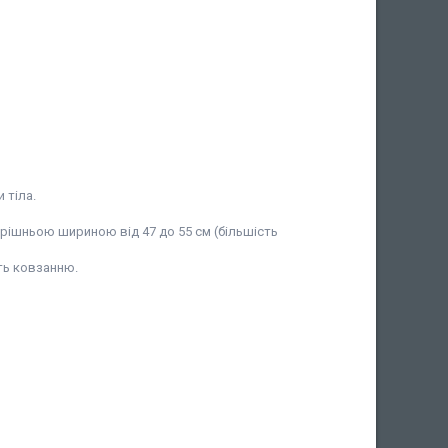
 тіла.
утрішньою шириною від 47 до 55 см (більшість
ть ковзанню.