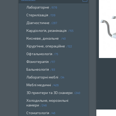
Лабораторне
676
Стерилізація
139
Діагностичне
287
Кардіологія, реанімація
155
Кисневе, дихальне
40
Хірургічне, операційне
122
Офтальмологія
75
Фізиотерапія
117
Бальнеологія
83
Лабораторні меблі
34
Меблі медичні
426
3D принтери та 3D сканери
240
Холодильне, морозильні
камери
246
Стоматологія
46