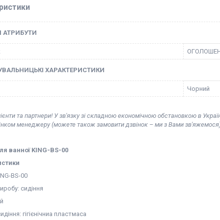
ристики
І АТРИБУТИ
к
ОГОЛОШЕ
УВАЛЬНИЦЬКІ ХАРАКТЕРИСТИКИ
Чорний
ієнти та партнери! У зв'язку зі складною економічною обстановкою в Украї
вінком менеджеру (можете також замовити дзвінок – ми з Вами зв'яжемося)
ля ванної KING-BS-00
истики
ING-BS-00
иробу: сидіння
ий
идіння: гігієнічниа пластмаса