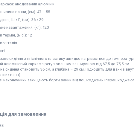
каркаса: анодований алюміній
ширина ванни, (см): 47 – 55
іння, Ш х Г, (см): 36 х 29
е навантаження, (кг): 120
 термін, (міс.): 12
о: Італія
сті
зке сидіння з гігієнічного пластику швидко нагрівається до температури
ий алюмінієвий каркас з регулюванням за шириною від 67,5 до 75,5 см.
на сидіння становить 36 см, а глибина – 29 см. Підходить для ванн з вн
тних ванн).
ві наконечники захищають борти ванни від пошкоджень і перешкоджаю
ція для замовлення
 ₴