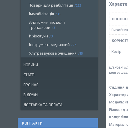
Характе
Товари для реабілітації
223
Іммобілізація
35
ОСНОВН
Анатомічні моделі і
тренажери
3
Виробни
Кріосауни
3
КОРИСТ
Інструмент медичний
26
Колір
Ультразвукове очищення
18
НОВИНИ
Шановні кл
ціни за дз
СТАТТІ
ПРО НАС
Сидіння д
Характер
ВІДГУКИ
Модель: K
ДОСТАВКА ТА ОПЛАТА
Різновид в
Колір: біл
КОНТАКТИ
Матеріал с