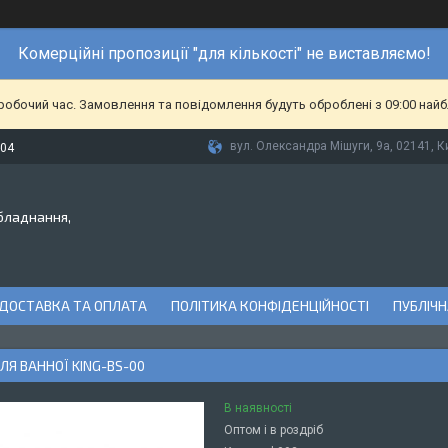
Комерційні пропозиції "для кількості" не виставляємо!
еробочий час. Замовлення та повідомлення будуть оброблені з 09:00 найб
вул. Олександра Мішуги, 9а, 02141, Ки
-04
бладнання,
ДОСТАВКА ТА ОПЛАТА
ПОЛІТИКА КОНФІДЕНЦІЙНОСТІ
ПУБЛІЧН
ЛЯ ВАННОЇ KING-BS-00
В наявності
Оптом і в роздріб