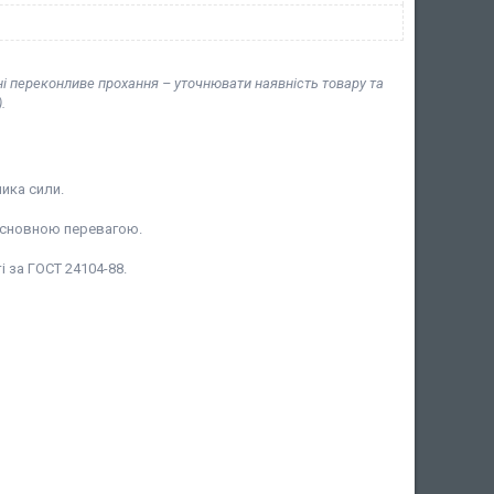
ні переконливе прохання – уточнювати наявність товару та
.
ика сили.
х основною перевагою.
ті за ГОСТ 24104-88.