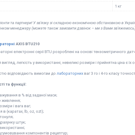
1 кг
ієнти та партнери! У зв'язку зі складною економічною обстановкою в Украї
вінком менеджеру (можете також замовити дзвінок – ми з Вами зв'яжемось)
раторні
AXIS BTU210
аторні електронні серії BTU розроблені на основі тензометричного датч
 вигляд, легкість у використанні, невеликі розміри і прийнятна ціна є ї
істю відповідають вимогам до
лабораторних
ваг 3 го і 4-го класу точнос
ті та функції:
ажування в % від заданої маси;
 живлення;
озміри і вага ваг;
в (каратах, lb, oz, ozt);
тонуля;
драхунку штук;
 використанні;
ідсумовування компонентів рецептур;