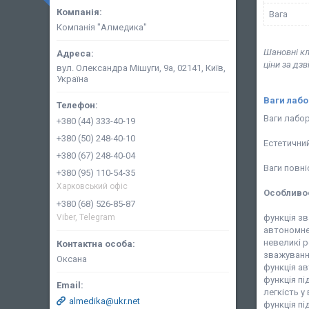
Вага
Компанія "Алмедика"
Шановні кл
ціни за дз
вул. Олександра Мішуги, 9а, 02141, Київ,
Україна
Ваги лабо
Ваги лабор
+380 (44) 333-40-19
+380 (50) 248-40-10
Естетичний
+380 (67) 248-40-04
Ваги повн
+380 (95) 110-54-35
Харковський офіс
Особливос
+380 (68) 526-85-87
функція зв
Viber, Telegram
автономне
невеликі р
зважування 
Оксана
функція ав
функція пі
легкість у
almedika@ukr.net
функція п