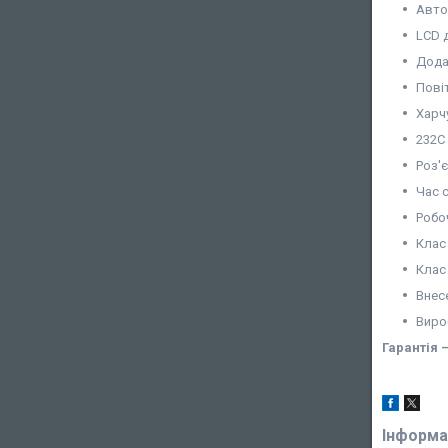
Авто
LCD 
Дода
Пові
Харч
232C
Роз'
Час с
Робо
Клас 
Клас 
Внес
Виро
Гарант
і
я 
Інформа