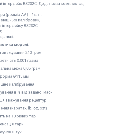
й інтерфейс RS232С. Додаткова комплектація:
и (розмір АА) - 4 шт .;
овнішньої калібровки;
я інтерфейсу RS232С;
;
ціальні.
истика моделі:
 зважування 210 грам
ретність 0,001 грама
мальна межа 0,05 грам
форма Ø115 мм
ішнє калібрування
ування в % від заданої маси
ція зважування рецептур
ення (каратах, lb, oz, ozt)
ть на 10 різних тар
енсація тари
ахунок штук