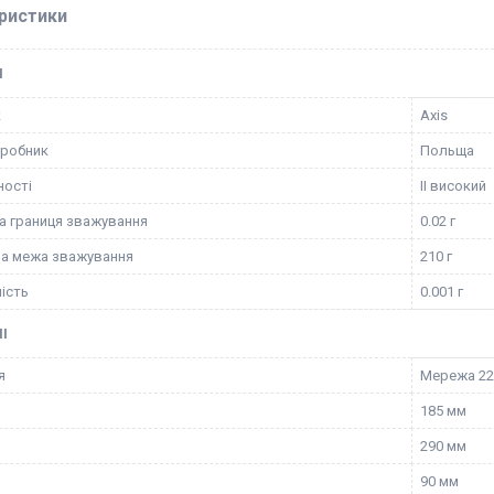
ристики
І
к
Axis
иробник
Польща
ності
II високий
 границя зважування
0.02 г
а межа зважування
210 г
ість
0.001 г
І
я
Мережа 2
185 мм
290 мм
90 мм