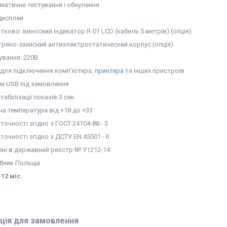
матичне тестування і обнулення
дисплей
тково: виносний індикатор R-01 LCD (кабель 5 метрів) (опція)
тряно-захисний антиэлектростатический корпус (опція)
ування: 220В
 для підключення комп'ютера,
принтера
та інших пристроїв
єм USB під замовлення
табілізації показів 3 сек
ча температура від +18 до +33
точності згідно з ГОСТ 24104-88 - 3
точності згідно з ДСТУ EN 45501 - II
ені в державний реєстр № У1212-14
бник Польща
–12 м
і
с.
ція для замовлення