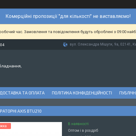
Комерційні пропозиції "для кількості" не виставляємо!
еробочий час. Замовлення та повідомлення будуть оброблені з 09:00 найб
вул. Олександра Мішуги, 9а, 02141, Ки
-04
бладнання,
ДОСТАВКА ТА ОПЛАТА
ПОЛІТИКА КОНФІДЕНЦІЙНОСТІ
ПУБЛІЧН
РАТОРНІ AXIS BTU210
В наявності
Оптом і в роздріб