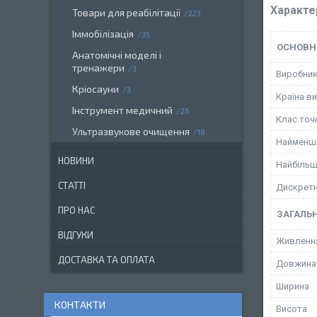
Характе
Товари для реабілітації
223
Іммобілізація
35
ОСНОВН
Анатомічні моделі і
тренажери
3
Виробни
Кріосауни
3
Країна в
Інструмент медичний
26
Клас точ
Ультразвукове очищення
18
Найменша
НОВИНИ
Найбільш
СТАТТІ
Дискретн
ПРО НАС
ЗАГАЛЬН
ВІДГУКИ
Живленн
ДОСТАВКА ТА ОПЛАТА
Довжина
Ширина
КОНТАКТИ
Висота