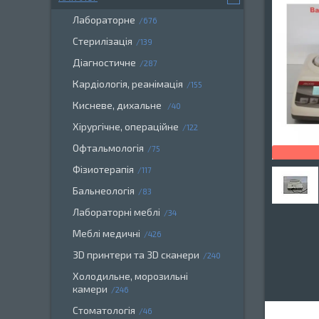
Лабораторне
676
Стерилізація
139
Діагностичне
287
Кардіологія, реанімація
155
Кисневе, дихальне
40
Хірургічне, операційне
122
Офтальмологія
75
Фізиотерапія
117
Бальнеологія
83
Лабораторні меблі
34
Меблі медичні
426
3D принтери та 3D сканери
240
Холодильне, морозильні
камери
246
Стоматологія
46