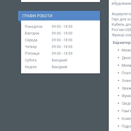
вбудовани
Акумулятор
ГРАФІК РОБОТИ
Гирі для з
Кабель дл
Понеділок
09:00
18:00
Роз'єм USB
Вівторок
09:00
18:00
Функції спе
Середа
09:00
18:00
Характер
Четвер
09:00
18:00
Межа
Пʼятниця
09:00
18:00
Диск
Субота
Вихідний
Міні
Неділя
Вихідний
Плат
Зовн
Зваж
Функ
Свідч
Пам'я
Комп
Підр