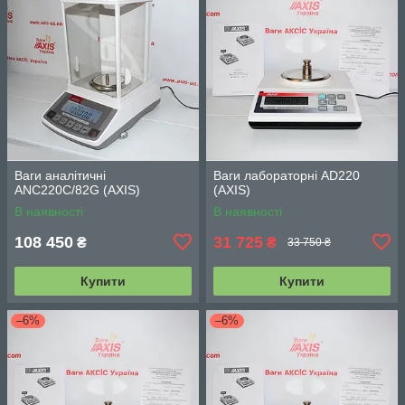
Ваги аналітичні
Ваги лабораторні AD220
ANC220C/82G (АХIS)
(АХIS)
В наявності
В наявності
108 450
31 725
₴
₴
33 750 ₴
Купити
Купити
–6%
–6%