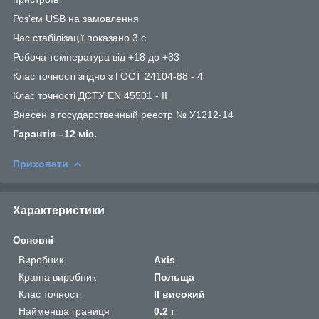
Роз'єм USB на замовлення
Час стабілізації показано 3 с.
Робоча температура від +18 до +33
Клас точності згідно з ГОСТ 24104-88 - 4
Клас точності ДСТУ EN 45501 - II
Внесен в государственный реестр № У1212-14
Гарант
і
я –12 м
і
с.
Приховати
Характеристики
Основні
Виробник
Axis
Країна виробник
Польща
Клас точності
II високий
Найменша границя
0.2 г