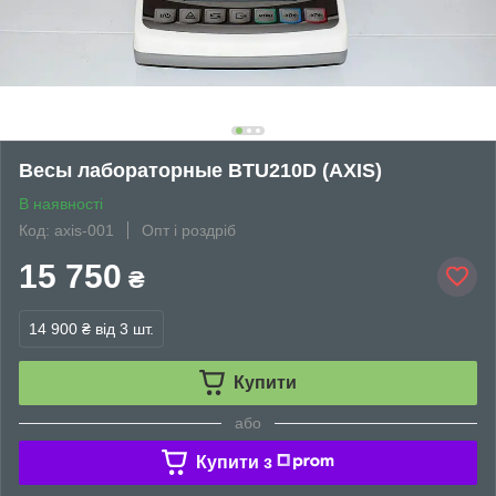
Весы лабораторные BTU210D (АХIS)
В наявності
Код: axis-001
Опт і роздріб
15 750
₴
14 900 ₴
від 3 шт.
Купити
або
Купити з