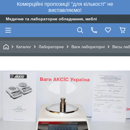
Комерційні пропозиції "для кількості" не
виставляємо!
Медичне та лабораторне обладнання, меблі
Каталог
Лабораторне
Ваги лабораторні
Весы ла