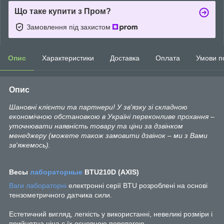
Що таке купити з Пром?
Замовлення під захистом
Опис
Характеристики
Доставка
Оплата
Умови п
Опис
Шановні клієнти та партнери! У зв'язку зі складною
економічною обстановкою в Україні переконливе прохання –
уточнювати наявність товару та ціни за дзвінком
менеджеру (можете також замовити дзвінок – ми з Вами
зв'яжемось).
Весы
лабораторные
BTU210D (АХIS)
Ваги лабораторні
електронні серії BTU розроблені на основі
тензометричного датчика сили.
Естетичний вигляд, легкість у використанні, невеликі розміри і
прийнятна ціна є їх основною перевагою.