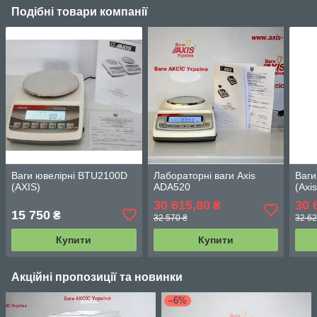
Подібні товари компанії
Ваги ювелірні BTU2100D
Лабораторні ваги Axis
Ваги
(АХIS)
ADA520
(Axis
30 615,80
30 
₴
15 750
₴
32 570 ₴
32 62
Купити
Купити
Акційні пропозиції та новинки
–6%