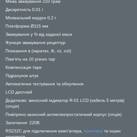
Межа зважування 210 грам
Дискретність 0,01 г
Мінімальний кордон 0,2 г
Платформа Ø115 мм
Зважування у % від заданої маси
Функція зважування рецептур
Показання в (каратах, lb, oz, ozt)
Пам'ять на 10 різних тар
Компенсація тари
Підрахунок штук
Автоматичне тестування та обнулення
LCD дисплей
Додатково: виносний індикатор R-01 LCD (кабель 5 метрів)
(опція)
Повітряно-захисний антиелектростатичний корпус (опція)
Запитання: 220В
RS232C для підключення комп'ютера,
принтера
та інших
пристроїв