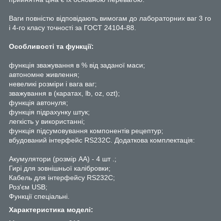
Ваги повністю відповідають вимогам до лабораторних ваг 3 го
і 4-го класу точності за ГОСТ 24104-88.
Особливості та функції:
функція зважування в % від заданої маси;
автономне живлення;
невеликі розміри і вага ваг;
зважування в (каратах, lb, oz, ozt);
функція автонуля;
функція підрахунку штук;
легкість у використанні;
функція підсумовування компонентів рецептур;
вбудований інтерфейс RS232С. Додаткова комплектація:
Акумулятори (розмір АА) - 4 шт .;
Гирі для зовнішньої калібровки;
Кабель для інтерфейсу RS232С;
Роз'єм USB;
Функції спеціальні.
Характеристика моделі: