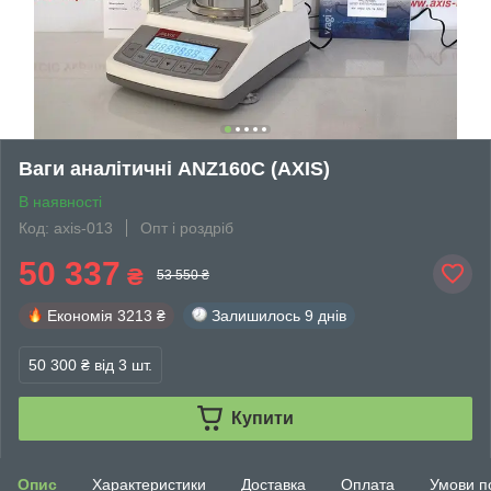
Ваги аналітичні ANZ160С (АХIS)
В наявності
Код: axis-013
Опт і роздріб
50 337
₴
53 550 ₴
Економія
3213 ₴
Залишилось
9 днів
50 300 ₴
від 3 шт.
Купити
Опис
Характеристики
Доставка
Оплата
Умови п