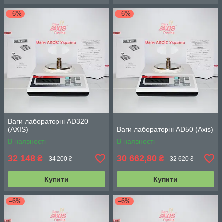
–6%
–6%
Ваги лабораторні AD320
(АХIS)
Ваги лабораторні AD50 (Axis)
В наявності
В наявності
32 148
30 662,80
₴
₴
34 200 ₴
32 620 ₴
Купити
Купити
–6%
–6%