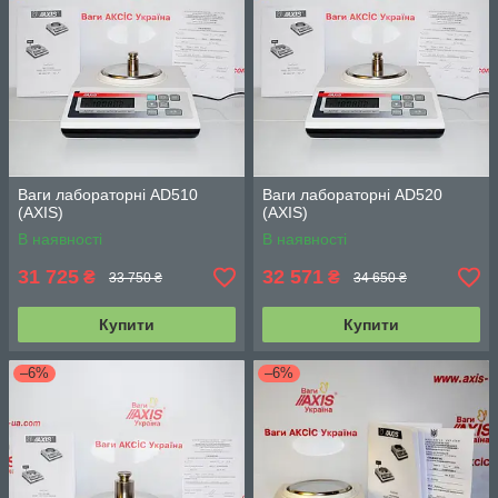
Ваги лабораторні AD510
Ваги лабораторні AD520
(АХIS)
(АХIS)
В наявності
В наявності
31 725
32 571
₴
₴
33 750 ₴
34 650 ₴
Купити
Купити
–6%
–6%