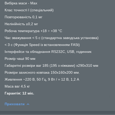
Вибірка маси - Max
Клас точності І (спеціальний)
Повторюваність 0,1 мг
Нелінійність ±0,2 мг
Робоча температура +18 ÷ +38 °C
Час зважування < 5 с (стандартна заводська установка)
< 3 с (Функція Speed ​​із встановленням FASt)
Інтерфейси та обладнання RS232C, USB, годинник
Розмір чаші 90 мм
Габаритні розміри ваг 185 (195 з ніжками) x290x310 мм
Розміри захисного ковпака 150x160x200 мм.
Живлення ~220 В, 50 Гц, 9 Вт / = 12 В, 1,2 A
Маса ваг 4,5 кг
Гарантія: 12 міс.
Приховати