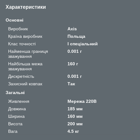
Характеристики
Основні
Виробник
Axis
Країна виробник
Польща
Клас точності
I спеціальний
Найменша границя
0.001 г
зважування
Найбільша межа
160 г
зважування
Дискретність
0.001 г
Захисний ковпак
Так
Загальні
Живлення
Мережа 220В
Довжина
185 мм
Ширина
160 мм
Висота
200 мм
Вага
4.5 кг