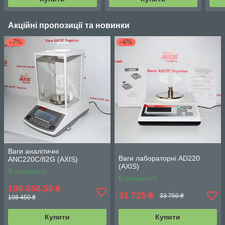
Акційні пропозиції та новинки
–7%
–6%
Ваги аналітичні
Ваги лабораторні AD220
ANC220C/82G (АХIS)
(АХIS)
В наявності
В наявності
100 858,50
₴
31 725
₴
33 750 ₴
108 450 ₴
Купити
Купити