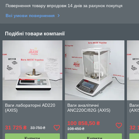
Повернення товару впродовж 14 днів за рахунок покупця
Всі умови повернення
Подібні товари компанії
Ваги лабораторні AD220
Ваги аналітичні
Ваги
(АХIS)
ANC220C/82G (АХIS)
(АХI
100 858,50
₴
31 725
32 
₴
33 750 ₴
108 450 ₴
Купити
Купити