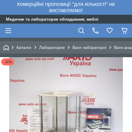
Комерційні пропозиції "для кількості" не
виставляємо!
Медичне та лабораторне обладнання, меблі
Каталог
Лабораторне
Ваги лабораторні
Ваги ана
–6%