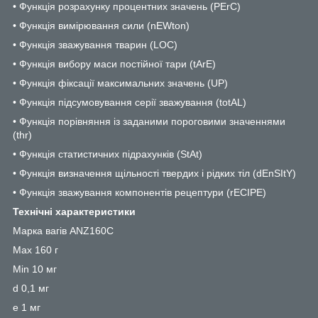
• Функція розрахунку процентних значень (PErC)
• Функція вимірювання сили (nEWton)
• Функція зважування тварин (LOC)
• Функція вибору маси постійної тари (tArE)
• Функція фіксації максимальних значень (UP)
• Функція підсумовування серії зважування (totAL)
• Функція порівняння із заданими пороговими значеннями
(thr)
• Функція статистичних підрахунків (StAt)
• Функція визначення щільності твердих і рідких тіл (dEnSItY)
• Функція зважування компонентів рецептури (rECIPE)
Технічні характеристики
Марка вагів ANZ160С
Max 160 г
Min 10 мг
d 0,1 мг
e 1 мг