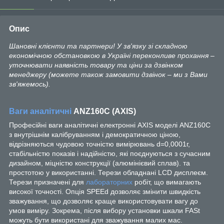
Опис
Шановні клієнти та партнери! У зв'язку зі складною
економічною обстановкою в Україні переконливе прохання –
уточнювати наявність товару та ціни за дзвінком
менеджеру (можете також замовити дзвінок – ми з Вами
зв'яжемось).
Ваги аналітичні
ANZ160С (АХIS)
Професійні ваги аналітичні електронні AXIS моделі ANZ160С
з внутрішнім калібруванням і демократичною ціною,
відрізняються чудовою точністю вимірювань d=0,0001г,
стабільністю показів і надійністю, які поєднуються з сучасним
дизайном, міцністю конструкції (алюмінієвий сплав). та
простотою у використанні. Терези обладнані LCD дисплеєм.
Терези призначені для
лабораторних
робіт, що вимагають
високої точності. Опція SPEEd дозволяє змінити швидкість
зважування, що дозволяє краще використовувати вагу до
умов виміру. Зокрема, після вибору установки шкали FASt
можуть бути використані для зважування малих мас.