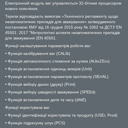
Електронний модуль ваг управляється 32-бітним процесором
нового покоління.
Терези відповідають вимогам «Технічного регламенту щодо
неавтоматичних приладів для зважування» затвердженого
постановою КМУ від 16 грудня 2015 року № 1062 та ДСТУ EN
45501: 2017 "Метрологічні аспекти неавтоматичних приладів
для зважування (EN 45501:
Функції налаштування параметрів роботи ваг:
• Функція калібрування ваг (CALIb)
• Функція автоматичного стеження за нулем (AUtoZEro)
• Функція встановлення одиниць вимірів (UnIt)
• Функція встановлення параметрів протоколу (SErIAL)
• Функція вибору даних (друку) (Print)
• Функція вибору швидкості зважування (SPEEd)
• Функція встановлення дати та часу (dAtE)
Функції користувача ваг:
• Функції ідентифікації користувача та продукту (USEr, Prod)
• Функція підрахунку штук (PCS)