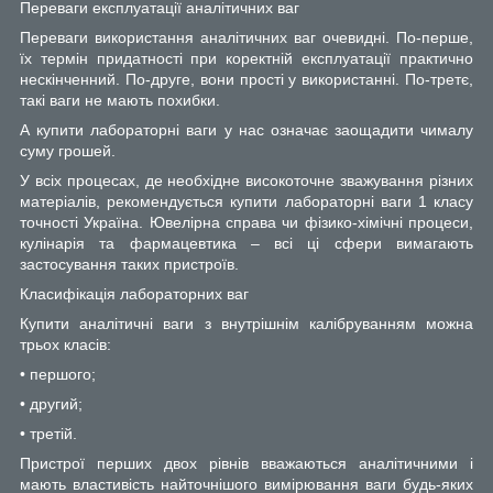
Переваги експлуатації аналітичних ваг
Переваги використання аналітичних ваг очевидні. По-перше,
їх термін придатності при коректній експлуатації практично
нескінченний. По-друге, вони прості у використанні. По-третє,
такі ваги не мають похибки.
А купити лабораторні ваги у нас означає заощадити чималу
суму грошей.
У всіх процесах, де необхідне високоточне зважування різних
матеріалів, рекомендується купити лабораторні ваги 1 класу
точності Україна. Ювелірна справа чи фізико-хімічні процеси,
кулінарія та фармацевтика – всі ці сфери вимагають
застосування таких пристроїв.
Класифікація лабораторних ваг
Купити аналітичні ваги з внутрішнім калібруванням можна
трьох класів:
• першого;
• другий;
• третій.
Пристрої перших двох рівнів вважаються аналітичними і
мають властивість найточнішого вимірювання ваги будь-яких