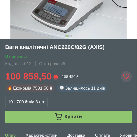
Ваги аналітичні ANC220C/82G (АХIS)
В наявності
Код: axis-012
Опт і роздріб
100 858,50
₴
108 450 ₴
Економія
7591.50 ₴
Залишилось
11 днів
101 700 ₴
від 3 шт.
Купити
Опис
Характеристики
Доставка
Оплата
Умови п