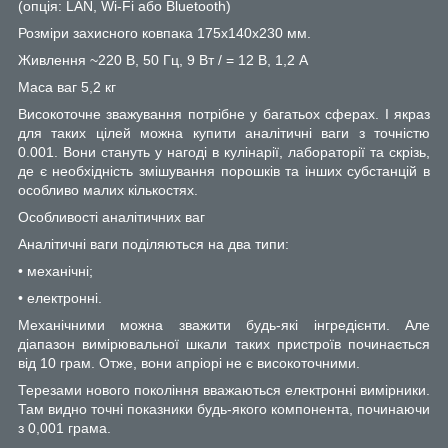
(опція: LAN, Wi-Fi або Bluetooth)
Розміри захисного ковпака 175x140x230 мм.
Живлення ~220 В, 50 Гц, 9 Вт / = 12 В, 1,2 A
Маса ваг 5,2 кг
Високоточне зважування потрібне у багатьох сферах. І якраз
для таких цілей можна купити аналітичні ваги з точністю
0.001. Вони стануть у нагоді в кулінарії, лабораторії та скрізь,
де є необхідність змішування порошків та інших субстанцій в
особливо малих кількостях.
Особливості аналітичних ваг
Аналітичні ваги поділяються на два типи:
• механічні;
• електронні.
Механічними можна зважити будь-які інгредієнти. Але
діапазон вимірювальної шкали таких пристроїв починається
від 10 грам. Отже, вони апріорі не є високоточними.
Терезами нового покоління вважаються електронні вимірники.
Там видно точні показники будь-якого компонента, починаючи
з 0,001 грама.