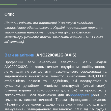
Опис
Шановні клієнти та партнери! У зв'язку зі складною
економічною обстановкою в Україні переконливе прохання –
уточнювати наявність товару та ціни за дзвінком
менеджеру (можете також замовити дзвінок – ми з Вами
зв'яжемось).
Ваги аналітичні
ANC220C/82G (АХIS)
Професійні ваги аналітичні електронні AXIS моделі
ANC220C/82G з автоматичним внутрішнім калібруванням,
легко адаптуються до змін навколишнього середовища та
відрізняються винятковою точністю вимірювань d=0,00001г,
стабільністю показів та надійністю, які поєднуються з
сучасним дизайном, міцністю конструкції (алюмінієвим).
(скляна вітрина з тристороннім доступом) та простотою у
використанні. Ваги призначені для ла
бораторних р
обіт, що
вимагають високої точності. Терези відповідають вимогам
«Технічного регламенту щодо неавтоматичних приладів для
зважування» затвердженого постановою КМУ від 16 грудня