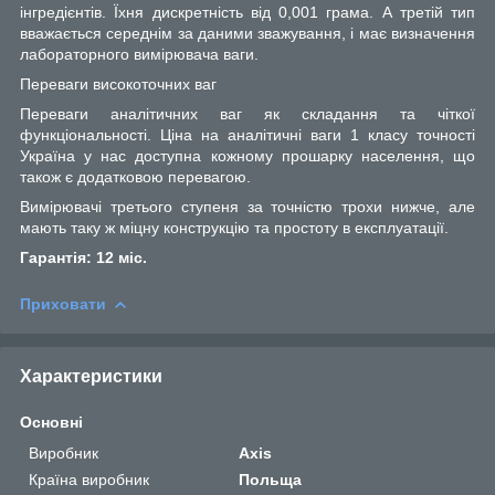
інгредієнтів. Їхня дискретність від 0,001 грама. А третій тип
вважається середнім за даними зважування, і має визначення
лабораторного вимірювача ваги.
Переваги високоточних ваг
Переваги аналітичних ваг як складання та чіткої
функціональності. Ціна на аналітичні ваги 1 класу точності
Україна у нас доступна кожному прошарку населення, що
також є додатковою перевагою.
Вимірювачі третього ступеня за точністю трохи нижче, але
мають таку ж міцну конструкцію та простоту в експлуатації.
Гарантія: 12 міс.
Приховати
Характеристики
Основні
Виробник
Axis
Країна виробник
Польща