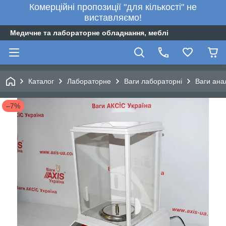
Комерційні пропозиції "для кількості" не
виставляємо!
Медичне та лабораторне обладнання, меблі
Каталог
Лабораторне
Ваги лабораторні
Ваги ана
–7%