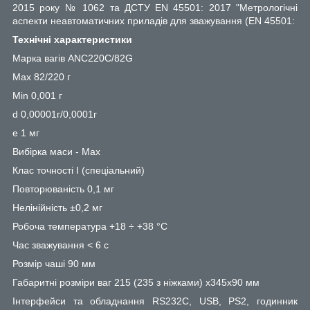
2015 року № 1062 та ДСТУ EN 45501: 2017 "Метрологічні
аспекти неавтоматичних приладів для зважування (EN 45501:
Технічні характеристики
Марка вагів ANC220C/82G
Max 82/220 г
Min 0,001 г
d 0,00001г/0,0001г
e 1 мг
Вибірка маси - Max
Клас точності І (спеціальний)
Повторюваність 0,1 мг
Нелінійність ±0,2 мг
Робоча температура +18 ÷ +38 °C
Час зважування < 6 с
Розмір чаші 90 мм
Габаритні розміри ваг 215 (235 з ніжками) x345x90 мм
Інтерфейси та обладнання RS232C, USB, PS2, годинник