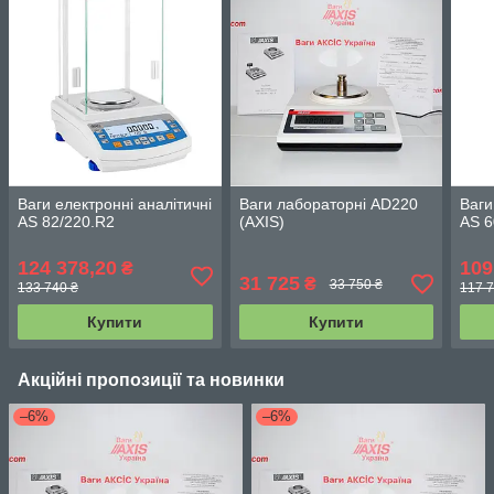
Ваги електронні аналітичні
Ваги лабораторні AD220
Ваги
АЅ 82/220.R2
(АХIS)
AS 6
124 378,20
109
₴
31 725
₴
33 750 ₴
133 740 ₴
117 7
Купити
Купити
Акційні пропозиції та новинки
–6%
–6%