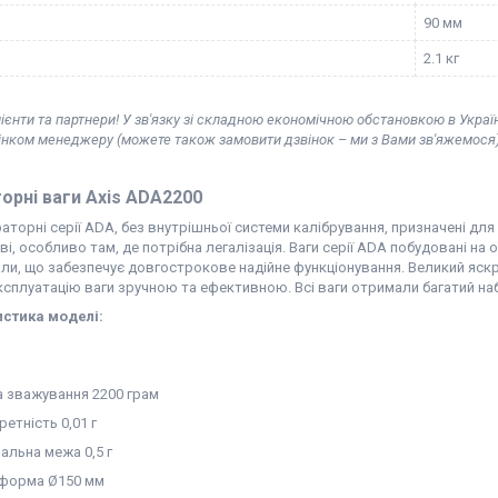
90 мм
2.1 кг
ієнти та партнери! У зв'язку зі складною економічною обстановкою в Украї
вінком менеджеру (можете також замовити дзвінок – ми з Вами зв'яжемося)
орні ваги Axis ADA2200
аторні серії ADA, без внутрішньої системи калібрування, призначені дл
і, особливо там, де потрібна легалізація. Ваги серії ADA побудовані на
или, що забезпечує довгострокове надійне функціонування. Великий яск
сплуатацію ваги зручною та ефективною. Всі ваги отримали багатий набі
стика моделі:
 зважування 2200 грам
етність 0,01 г
альна межа 0,5 г
форма Ø150 мм