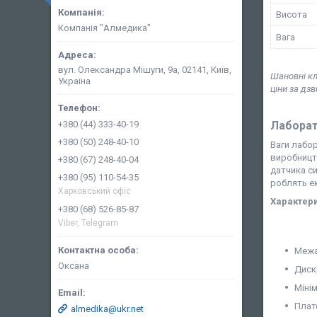
Висота
Компанія "Алмедика"
Вага
вул. Олександра Мішуги, 9а, 02141, Київ,
Шановні кл
Україна
ціни за дз
Лаборат
+380 (44) 333-40-19
+380 (50) 248-40-10
Ваги лабор
виробництв
+380 (67) 248-40-04
датчика с
+380 (95) 110-54-35
роблять ек
Харковський офіс
Характери
+380 (68) 526-85-87
Viber, Telegram
Межа
Оксана
Дискр
Мінім
Плат
almedika@ukr.net