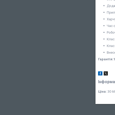
Дода
Прил
Харч
Час с
Робо
Клас 
Клас 
Внес
Гарантія:1
Інформа
Ціна:
30 66