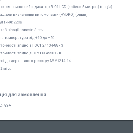
тково: виносний індикатор R-01 LCD (кабель 5 метрів) (опція)
ад для визначення питомої ваги (HYDRO) (опція)
ування: 220В
табілізації показів 3 сек
ча температура від +10 до +40
точності згідно з ГОСТ 24104-88 - 3
точності згідно ДСТУ EN 45501 - II
ені до державного реєстру № У1214-14
2 міс.
ція для замовлення
2,80 ₴