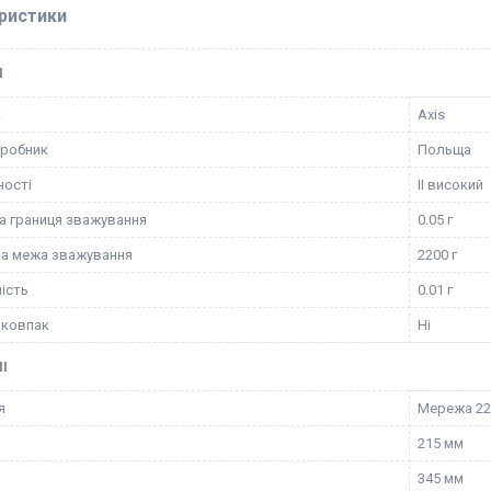
ристики
І
к
Axis
иробник
Польща
ності
II високий
 границя зважування
0.05 г
а межа зважування
2200 г
ість
0.01 г
 ковпак
Ні
І
я
Мережа 2
215 мм
345 мм