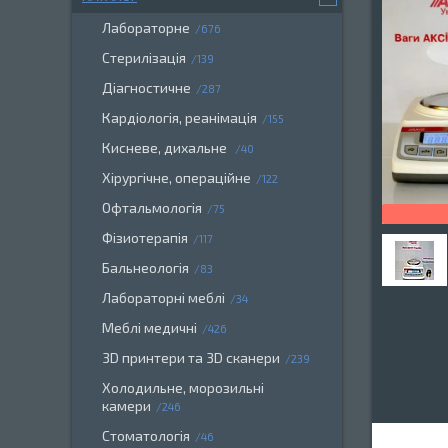
Лабораторне
676
Стерилізація
139
Діагностичне
287
Кардіологія, реанімація
155
Кисневе, дихальне
40
Хірургічне, операційне
122
Офтальмологія
75
Фізиотерапія
117
Бальнеологія
83
Лабораторні меблі
34
Меблі медичні
426
3D принтери та 3D сканери
239
Холодильне, морозильні
камери
246
Стоматологія
46