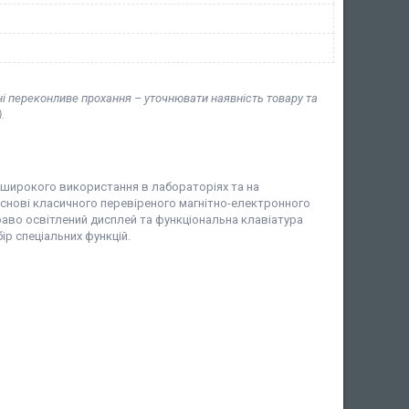
ні переконливе прохання – уточнювати наявність товару та
.
я широкого використання в лабораторіях та на
 основі класичного перевіреного магнітно-електронного
раво освітлений дисплей та функціональна клавіатура
р спеціальних функцій.