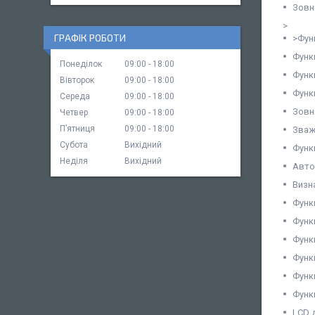
Зовн
>
ГРАФІК РОБОТИ
>Фун
Функ
Понеділок
09:00
18:00
Функ
Вівторок
09:00
18:00
Функ
Середа
09:00
18:00
Зовн
Четвер
09:00
18:00
Пʼятниця
09:00
18:00
Зваж
Субота
Вихідний
Функ
Неділя
Вихідний
Авто
Визн
Функ
Функ
Функц
Функц
Функ
Функ
LCD 