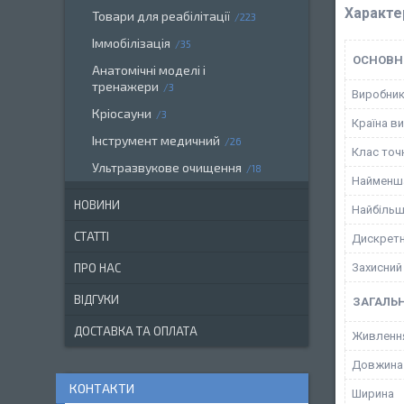
Характе
Товари для реабілітації
223
Іммобілізація
35
ОСНОВН
Анатомічні моделі і
тренажери
3
Виробни
Кріосауни
3
Країна в
Інструмент медичний
26
Клас точ
Ультразвукове очищення
18
Найменша
НОВИНИ
Найбільш
СТАТТІ
Дискретн
Захисний
ПРО НАС
ВІДГУКИ
ЗАГАЛЬН
ДОСТАВКА ТА ОПЛАТА
Живленн
Довжина
КОНТАКТИ
Ширина