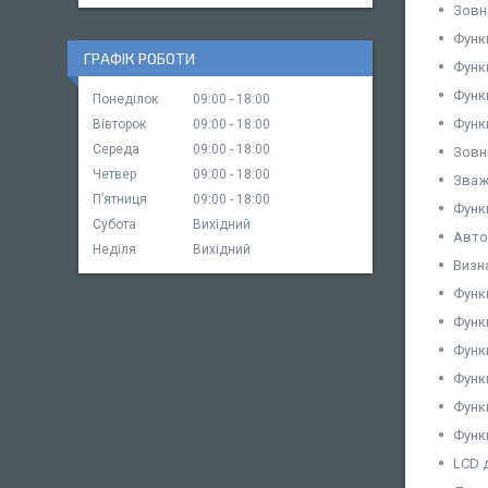
Зовн
Функ
ГРАФІК РОБОТИ
Функ
Функ
Понеділок
09:00
18:00
Функ
Вівторок
09:00
18:00
Середа
09:00
18:00
Зовн
Четвер
09:00
18:00
Зваж
Пʼятниця
09:00
18:00
Функ
Субота
Вихідний
Авто
Неділя
Вихідний
Визн
Функ
Функ
Функц
Функц
Функ
Функ
LCD 