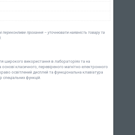
ні переконливе прохання – уточнювати наявність товару та
.
для широкого використання в лабораторіях та на
на основі класичного, перевіреного магнітно-електронного
краво освітлений дисплей та функціональна клавіатура
 спеціальних функцій.