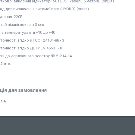
тково: виносний індикатор R-01 LCD (кабель 5 метрів) (опція)
ад для визначення питомої ваги (HYDRO) (опція)
ування: 220В
табілізації показів 3 сек
ча температура від +10 до +40
точності згідно з ГОСТ 24104-88 - 3
точності згідно ДСТУ EN 45501 - II
ені до державного реєстру № У1214-14
2 міс.
ція для замовлення
3 ₴