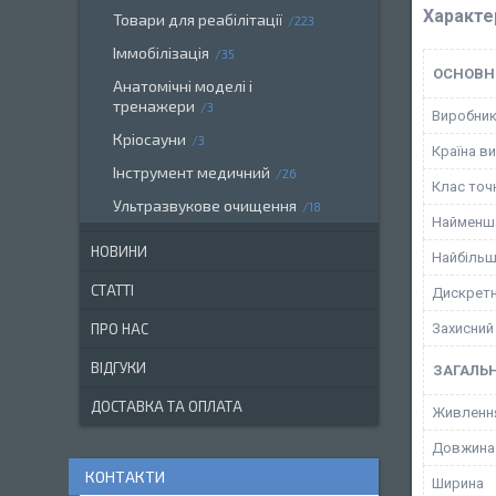
Характе
Товари для реабілітації
223
Іммобілізація
35
ОСНОВН
Анатомічні моделі і
тренажери
3
Виробни
Кріосауни
3
Країна в
Інструмент медичний
26
Клас точ
Ультразвукове очищення
18
Найменша
НОВИНИ
Найбільш
СТАТТІ
Дискретн
Захисний
ПРО НАС
ВІДГУКИ
ЗАГАЛЬН
ДОСТАВКА ТА ОПЛАТА
Живленн
Довжина
КОНТАКТИ
Ширина