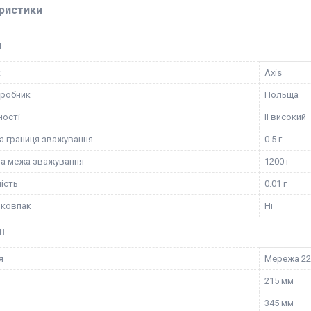
ристики
І
к
Axis
иробник
Польща
ності
II високий
 границя зважування
0.5 г
а межа зважування
1200 г
ість
0.01 г
 ковпак
Ні
І
я
Мережа 2
215 мм
345 мм