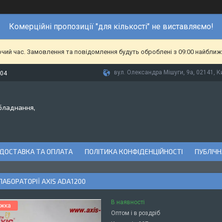
Комерційні пропозиції "для кількості" не виставляємо!
очий час. Замовлення та повідомлення будуть оброблені з 09:00 найближч
вул. Олександра Мішуги, 9а, 02141, Ки
-04
бладнання,
ДОСТАВКА ТА ОПЛАТА
ПОЛІТИКА КОНФІДЕНЦІЙНОСТІ
ПУБЛІЧН
ЛАБОРАТОРІЇ AXIS ADA1200
В наявності
Оптом і в роздріб