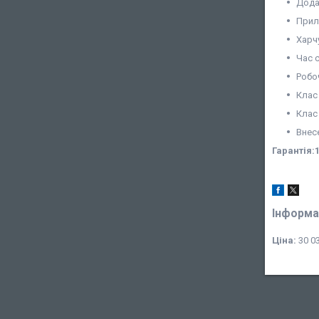
Дода
Прил
Харч
Час с
Робо
Клас 
Клас 
Внес
Гарантія:1
Інформа
Ціна:
30 03