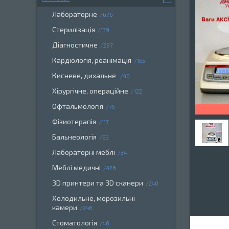
Лабораторне
676
Стерилізація
139
Діагностичне
287
Кардіологія, реанімація
155
Кисневе, дихальне
40
Хірургічне, операційне
122
Офтальмологія
75
Фізиотерапія
117
Бальнеологія
83
Лабораторні меблі
34
Меблі медичні
426
3D принтери та 3D сканери
240
Холодильне, морозильні
камери
246
Стоматологія
46