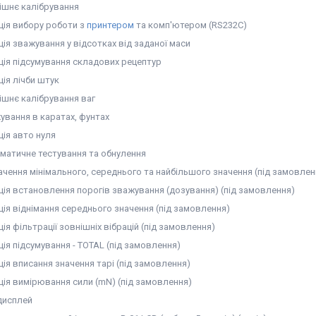
ішнє калібрування
ція вибору роботи з
принтером
та комп'ютером (RS232C)
ція зважування у відсотках від заданої маси
ція підсумування складових рецептур
ція лічби штук
ішнє калібрування ваг
ування в каратах, фунтах
ція авто нуля
матичне тестування та обнулення
ачення мінімального, середнього та найбільшого значення (під замовлен
ція встановлення порогів зважування (дозування) (під замовлення)
ція віднімання середнього значення (під замовлення)
ія фільтрації зовнішніх вібрацій (під замовлення)
ія підсумування - TOTAL (під замовлення)
ція вписання значення тарі (під замовлення)
ція вимірювання сили (mN) (під замовлення)
дисплей