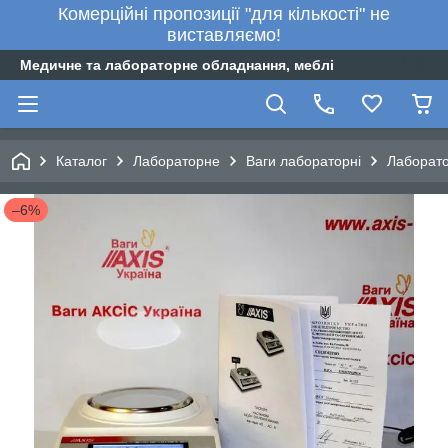
Комерційні пропозиції "для кількості" не
виставляємо!
Медичне та лабораторне обладнання, меблі
Каталог
Лабораторне
Ваги лабораторні
Лаборато
–6%