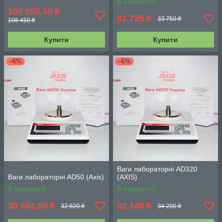
В наявності
100 858,50
₴
31 725
₴
33 750 ₴
108 450 ₴
Купити
Купити
–6%
–6%
Ваги лабораторні AD320
Ваги лабораторні AD50 (Axis)
(АХIS)
В наявності
В наявності
30 662,80
32 148
₴
₴
32 620 ₴
34 200 ₴