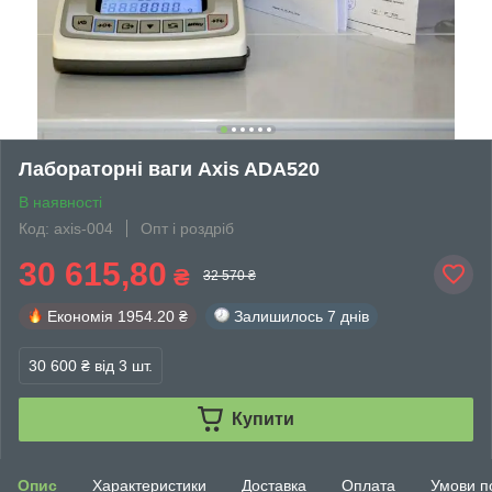
Лабораторні ваги Axis ADA520
В наявності
Код: axis-004
Опт і роздріб
30 615,80
₴
32 570 ₴
Економія
1954.20 ₴
Залишилось
7 днів
30 600 ₴
від 3 шт.
Купити
Опис
Характеристики
Доставка
Оплата
Умови п