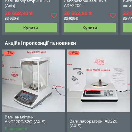
Ваги лабораторні AD50
Лабораторні ваги Axis
Висо
(Axis)
ADA2200
ваги
30 662,80
30 662,80
33 
₴
₴
32 620 ₴
32 620 ₴
35 77
Купити
Купити
Акційні пропозиції та новинки
–7%
–6%
Ваги аналітичні
Ваги лабораторні AD220
ANC220C/82G (АХIS)
(АХIS)
В наявності