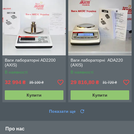
Ваги лабораторні AD2200
Ваги лабораторні ADA220
(АХIS)
(АХIS)
В наявності
В наявності
32 994
29 816,80
₴
₴
35 100 ₴
31 720 ₴
Купити
Купити
Показати ще
Про нас