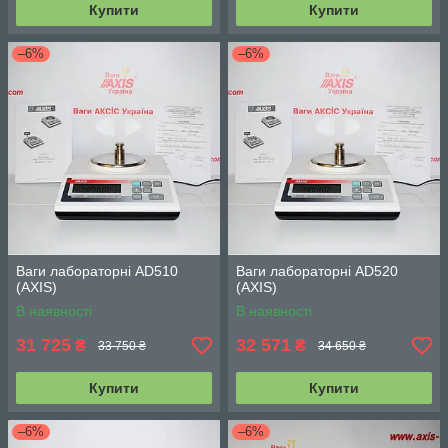
Купити
Купити
–6%
–6%
Ваги лабораторні AD510
Ваги лабораторні AD520
(АХIS)
(АХIS)
В наявності
В наявності
31 725
32 571
₴
₴
33 750 ₴
34 650 ₴
Купити
Купити
–6%
–6%