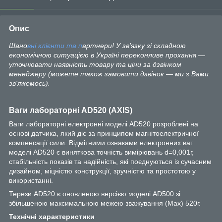
Опис
Шано
вні клієнти та п
артнери! У зв'язку зі складною
економічною ситуацією в Україні переконливе прохання —
уточнювати наявність товару та ціни за дзвінком
менеджеру (можете також замовити дзвінок — ми з Вами
зв'яжемось).
Ваги лабораторні AD520 (АХIS)
Ваги лабораторні електронні моделі AD520 розроблені на
основі датчика, який діє за принципом магнітоелектричної
компенсації сили. Відмітними ознаками електронних ваг
моделі AD520 є виняткова точність вимірювань d=0,001г,
стабільність показів та надійність, які поєднуються із сучасним
дизайном, міцністю конструкції, зручністю та простотою у
використанні.
Терези AD520 є оновленою версією моделі AD500 зі
збільшеною максимальною межею зважування (Max) 520г.
Технічні характеристики