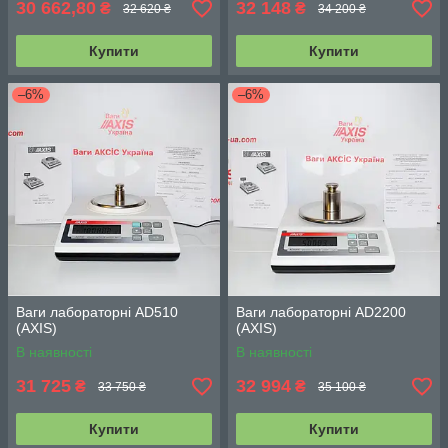
30 662,80
32 148
₴
₴
32 620 ₴
34 200 ₴
Купити
Купити
–6%
–6%
Ваги лабораторні AD510
Ваги лабораторні AD2200
(АХIS)
(АХIS)
В наявності
В наявності
31 725
32 994
₴
₴
33 750 ₴
35 100 ₴
Купити
Купити