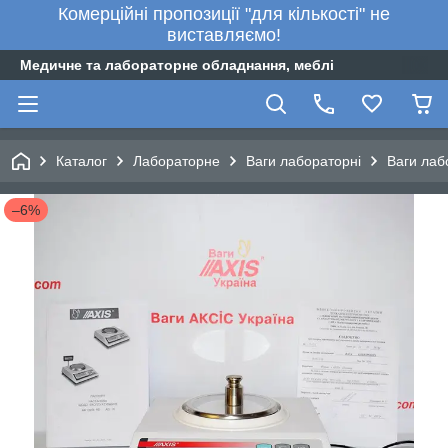
Комерційні пропозиції "для кількості" не
виставляємо!
Медичне та лабораторне обладнання, меблі
Каталог
Лабораторне
Ваги лабораторні
Ваги лаб
–6%