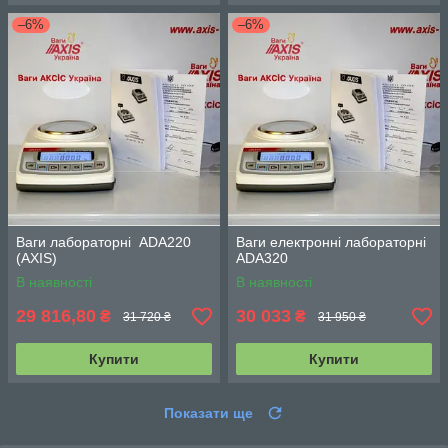
–6%
–6%
Ваги лабораторні ADA220
Ваги електронні лабораторні
(АХIS)
ADA320
В наявності
В наявності
29 816,80
30 033
₴
₴
31 720 ₴
31 950 ₴
Купити
Купити
Показати ще