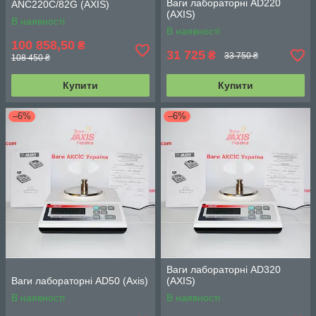
Ваги лабораторні AD220
ANC220C/82G (АХIS)
(АХIS)
В наявності
В наявності
100 858,50
₴
31 725
₴
33 750 ₴
108 450 ₴
Купити
Купити
–6%
–6%
Ваги лабораторні AD320
Ваги лабораторні AD50 (Axis)
(АХIS)
В наявності
В наявності