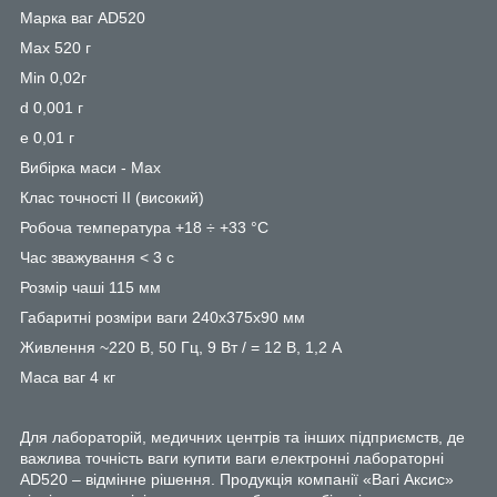
Марка ваг AD520
Max 520 г
Min 0,02г
d 0,001 г
e 0,01 г
Вибірка маси - Max
Клас точності II (високий)
Робоча температура +18 ÷ +33 °C
Час зважування < 3 с
Розмір чаші 115 мм
Габаритні розміри ваги 240x375x90 мм
Живлення ~220 В, 50 Гц, 9 Вт / = 12 В, 1,2 A
Маса ваг 4 кг
Для лабораторій, медичних центрів та інших підприємств, де
важлива точність ваги купити ваги електронні лабораторні
AD520 – відмінне рішення. Продукція компанії «Вагі Аксис»