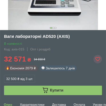
Ваги лабораторні AD520 (АХIS)
В наявності
Код: axis-015
Опт і роздріб
32 571
₴
34 650 ₴
Економія
2079 ₴
Залишилось
7 днів
32 500 ₴
від 3 шт.
Купити
Опис
Характеристики
Доставка
Оплата
Умови п