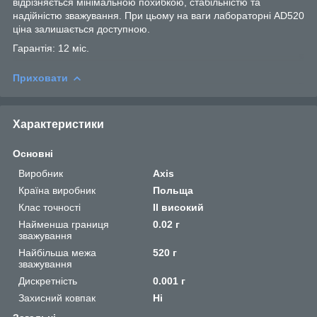
відрізняється мінімальною похибкою, стабільністю та
надійністю зважування. При цьому на ваги лабораторні AD520
ціна залишається доступною.
Гарантія: 12 міс.
Приховати
Характеристики
Основні
Виробник
Axis
Країна виробник
Польща
Клас точності
II високий
Найменша границя
0.02 г
зважування
Найбільша межа
520 г
зважування
Дискретність
0.001 г
Захисний ковпак
Ні