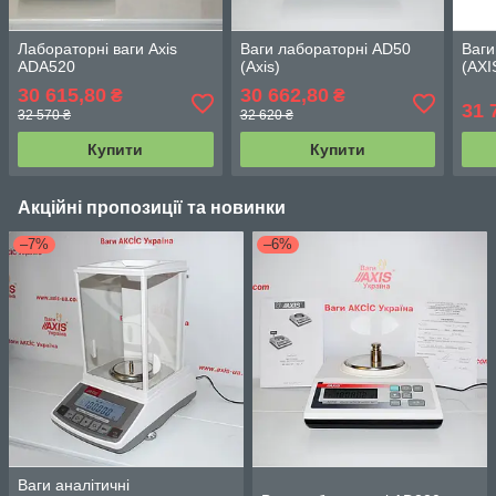
Лабораторні ваги Axis
Ваги лабораторні AD50
Ваги
ADA520
(Axis)
(АХI
30 615,80
30 662,80
₴
₴
31 
32 570 ₴
32 620 ₴
Купити
Купити
Акційні пропозиції та новинки
–7%
–6%
Ваги аналітичні