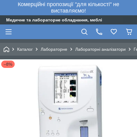
Комерційні пропозиції "для кількості" не
виставляємо!
Медичне та лабораторне обладнання, меблі
Каталог
Лабораторне
Лабораторні аналізатори
Г
–8%