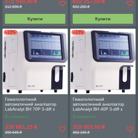
272 040,30
602 257,50
₴
₴
312 690 ₴
692 250 ₴
Купити
Купити
–13%
–13%
Гематологічний
Гематологічний
автоматичний аналізатор
автоматичний аналізатор
LabAnalyt BH 70Р 3-diff з
LabAnalyt BH 40Р 3-diff з
джерелом безперебійного
джерелом безперебійного
В наявності
В наявності
живлення
живлення
339 861,15
315 953,55
₴
₴
390 645 ₴
363 165 ₴