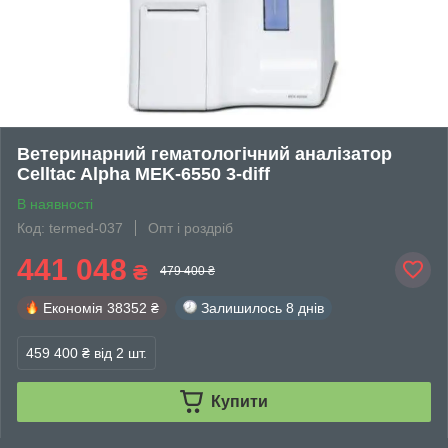
Ветеринарний гематологічний аналізатор
Celltac Alpha MEK-6550 3-diff
В наявності
Код: termed-037
Опт і роздріб
441 048
₴
479 400 ₴
Економія
38352 ₴
Залишилось
8 днів
459 400 ₴
від 2 шт.
Купити