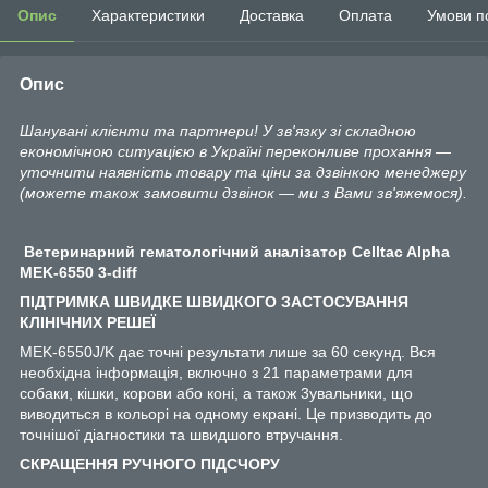
Опис
Характеристики
Доставка
Оплата
Умови п
Опис
Шанувані клієнти та партнери! У зв'язку зі складною
економічною ситуацією в Україні переконливе прохання —
уточнити наявність товару та ціни за дзвінкою менеджеру
(можете також замовити дзвінок — ми з Вами зв'яжемося).
Ветеринарний гематологічний аналізатор Celltac Alpha
MEK-6550 3-diff
ПІДТРИМКА ШВИДКЕ ШВИДКОГО ЗАСТОСУВАННЯ
КЛІНІЧНИХ РЕШЕЇ
MEK-6550J/K дає точні результати лише за 60 секунд. Вся
необхідна інформація, включно з 21 параметрами для
собаки, кішки, корови або коні, а також 3увальники, що
виводиться в кольорі на одному екрані. Це призводить до
точнішої діагностики та швидшого втручання.
СКРАЩЕННЯ РУЧНОГО ПІДСЧОРУ