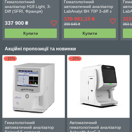
Гематологічний
Гематологічний
Гема
аналізатор H18 Light, 3-
автоматичний аналізатор
авто
Diff (SFRI, Франція)
LabAnalyt BH 70Р 3-diff з
LabA
джерелом безперебійного
джер
339 861,15
315
₴
живлення
жив
337 900
₴
390 645 ₴
363 1
Купити
Купити
Акційні пропозиції та новинки
–15%
–15%
Гематологічний
Автоматичний
автоматичний аналізатор
гематологічний аналізатор