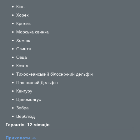
Кінь
Хорек
Кролик
Морська свинка
Хом'як
Свинтя
Овца
Козел
Тихоокеанський білосніжний дельфін
Пляшковий Дельфін
Кенгуру
Циномолгус
Зебра
Верблюд
Гарантія: 12 місяців
Приховати