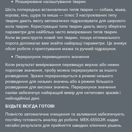
Розширюване налаштування тварин
Шість попередньо встановлених типів тварин — собака, кішка,
корова, кінь, щура та миша — плюс 3 настроюваних типу
тварин дають змогу автоматично підраховувати для широкого
кола тварин. Користувацькі типи тварин дають змогу зберігати
параметри для найбільш часто вимірюваних типів тварин.
Коли ви реєструєте новий тип тварин, пошук оптимального
порога допомагає вам знайти найкращі параметри. Це знижує
обсяг роботи з приготування мазка та ручний підрахунок.
Перерахунок перевищеного значення
Коли результат вимірювання перевищує верхнє або нижнє
порогове значення, пробу можна перерахувати за іншого
розведення. Зразок перераховується в режимі низького
розведення для низьких значень або в режимі більшого
розведення для високих значень. Перерахунок значення
паніки забезпечує найкращий вимір для нетипових зразків і
найнадійніші дані.
БУДЬТЕ ВСІГДА ГОТОВІ
Повністю автоматичне очищення та заливання забезпечують
постійну готовність аналізу до роботи. MEK-6550J/K надає
негайні результати для прийняття швидких клінічних рішень.