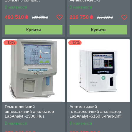
Spincell 5 compact
Aehealth AerC-3
В наявності
В наявності
493 510
216 750
₴
₴
580 600 ₴
255 000 ₴
Купити
Купити
–13%
–13%
Гематологічний
Автоматичний
автоматичний аналізатор
гематологічний аналізатор
LabAnalyt -2900 Plus
LabAnalyt -5160 5-Part-Diff
В наявності
В наявності