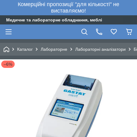
Комерційні пропозиції "для кількості" не
виставляємо!
Медичне та лабораторне обладнання, меблі
Каталог
Лабораторне
Лабораторні аналізатори
Б
–6%