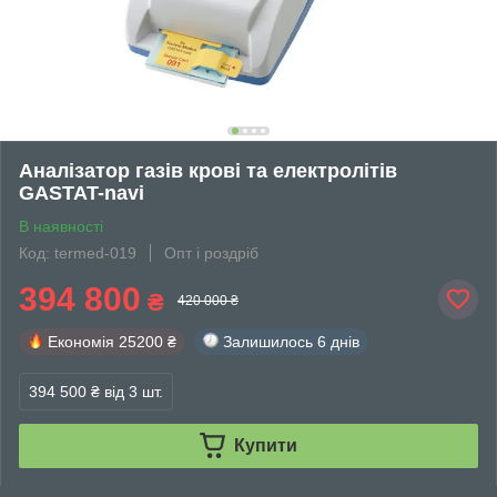
Аналізатор газів крові та електролітів
GASTAT-navi
В наявності
Код: termed-019
Опт і роздріб
394 800
₴
420 000 ₴
Економія
25200 ₴
Залишилось
6 днів
394 500 ₴
від 3 шт.
Купити