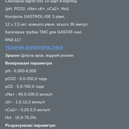
Сенсорна карта 093 10 карт в коробці
(pH, PCO2, cNa+,cK+, cCa2+, Hct)
Контроль GASTROL-ISE 3 рівні,
12 х 2,5 мл. кожного рівня, всього 36 ампул
Капілярна трубка ТМС для GASTAT-navi
RNA 117
ТЕХНІЧНІ ХАРАКТЕРИСТИКИ
Зразок
Цілісна кров, водний розчин
Вимірювані параметри
рН - 6,000-8,000
рСО2 - 5,0-250,0 торр
рО2 - 5,0-760,0 торр
cNa+ - 80,0-200,0 моль/л
сК+ - 1,0-12,0 моль/л
cCa2+ - 0,25-5,0 моль/л
Hct - 15,0-75,0%
Розрахункові параметри