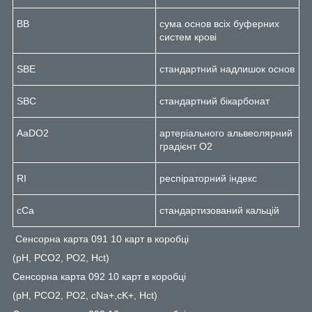
BB
сума основ всіх буферних
систем крові
SBE
стандартний надлишок основ
SBC
стандартний бікарбонат
AaDO
2
артеріального альвеолярний
градієнт O
2
RI
респіраторний індекс
cCa
стандартизований кальцій
Сенсорна карта 091 10 карт в коробці
(pH, PCO2, PO2, Hct)
Сенсорна карта 092 10 карт в коробці
(pH, PCO2, PO2, cNa+,cK+, Hct)