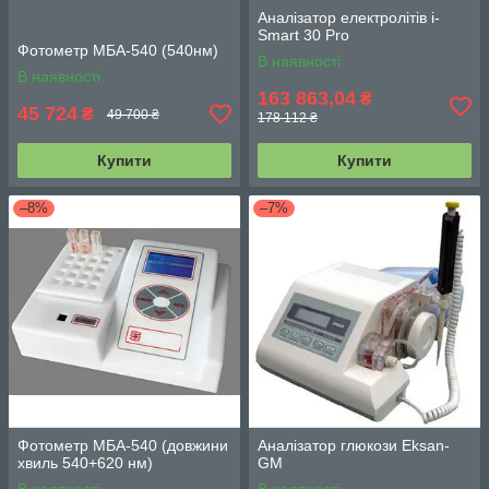
Аналізатор електролітів i-
Smart 30 Pro
Фотометр МБА-540 (540нм)
В наявності
В наявності
163 863,04
₴
45 724
₴
49 700 ₴
178 112 ₴
Купити
Купити
–8%
–7%
Фотометр МБА-540 (довжини
Аналізатор глюкози Eksan-
хвиль 540+620 нм)
GM