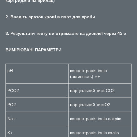
картриджів на приладі
2. Введіть зразок крові в порт для проби
3. Результати тесту ви отримаєте на дисплеї через 45 с
ВИМІРЮВАНІ ПАРАМЕТРИ
pH
концентрація іонів
(активність) H+
PCO
2
парціальний тиск CO
2
PO
2
парціальний тискO
2
Na+
концентрація іонів натрію
K+
концентрація іонів калію