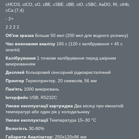
cHCO3, ctCO, sO, cBE, cSBE, cBB, ctO, cSBC, AaDO, RI, ctHb,
cCa (7,4)
- 2+
2 2 2 2
Об'єм зразка
Більше 50 мкл (200 мкл для водного розчину)
Час виконання аналізу
165 с (120 с калібрування + 45 с
аналіз)
Калібрування
1 точкове калібрування перед шкірним
вимірюванням
Дисплей
Кольоровий сенсорний рідкокристалічний
Принтер
Термопринтер, 20 символів, 56 мм
Пам'ять
1000 вимірювань
Інтерфейс
USB, RS232C
Умови експлуатації картриджа
Два місяці при кімнатній
температурі або один рік у холодильнику
Умови експлуатації
Температура 15–30 °С
Вологість
30-80%
Габарити Аналізатор:
250х120х96 мм