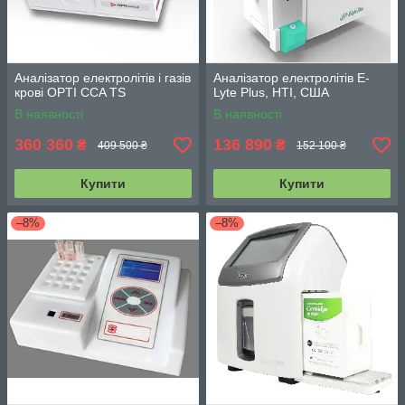
Аналізатор електролітів і газів
Аналізатор електролітів E-
крові OPTI CCA TS
Lyte Plus, HTI, США
В наявності
В наявності
360 360
136 890
₴
₴
409 500 ₴
152 100 ₴
Купити
Купити
–8%
–8%