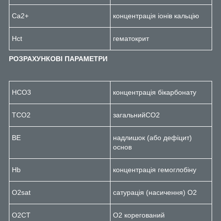
Ca
2
+
концентрація іонів кальцію
Hct
гематокрит
РОЗРАХУНКОВІ ПАРАМЕТРИ
HCO3
концентрація бікарбонату
TCO
2
загальнийCO
2
BE
надлишок (або дефіцит)
основ
Hb
концентрація гемоглобіну
O
2
sat
сатурація (насичення) O2
O
2
CT
O2 корегований