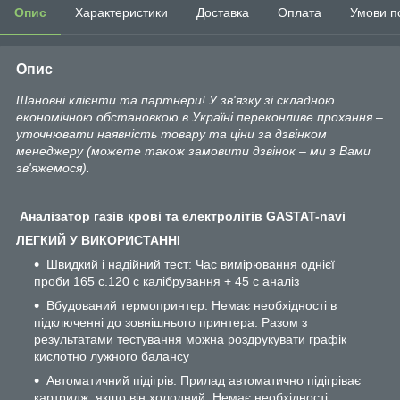
Опис
Характеристики
Доставка
Оплата
Умови п
Опис
Шановні клієнти та партнери! У зв'язку зі складною
економічною обстановкою в Україні переконливе прохання –
уточнювати наявність товару та ціни за дзвінком
менеджеру (можете також замовити дзвінок – ми з Вами
зв'яжемося).
Аналізатор газів крові та електролітів GASTAT-navi
ЛЕГКИЙ У ВИКОРИСТАННІ
Швидкий і надійний тест: Час вимірювання однієї
проби 165 с.120 с калібрування + 45 с аналіз
Вбудований термопринтер: Немає необхідності в
підключенні до зовнішнього принтера. Разом з
результатами тестування можна роздрукувати графік
кислотно лужного балансу
Автоматичний підігрів: Прилад автоматично підігріває
картридж, якщо він холодний. Немає необхідності