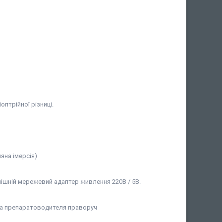
оптрійної різниці.
ляна імерсія)
ішній мережевий адаптер живлення 220В / 5В.
ка препаратоводителя праворуч