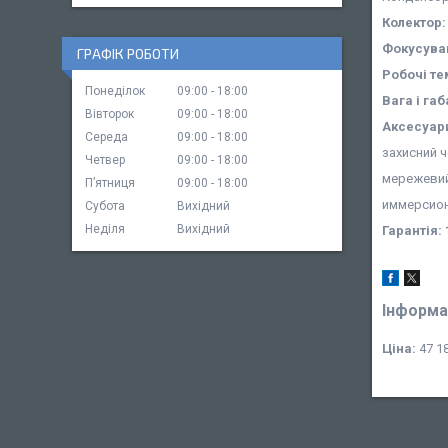
Колектор:
Фокусува
ГРАФІК РОБОТИ
Робочі те
Понеділок
09:00
18:00
Вага і габ
Вівторок
09:00
18:00
Аксесуари
Середа
09:00
18:00
захисний ч
Четвер
09:00
18:00
мережевий 
Пʼятниця
09:00
18:00
иммерсион
Субота
Вихідний
Неділя
Вихідний
Гарантія: 
Інформа
Ціна:
47 18