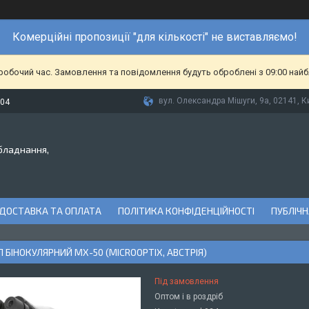
Комерційні пропозиції "для кількості" не виставляємо!
еробочий час. Замовлення та повідомлення будуть оброблені з 09:00 найб
вул. Олександра Мішуги, 9а, 02141, Ки
-04
бладнання,
ДОСТАВКА ТА ОПЛАТА
ПОЛІТИКА КОНФІДЕНЦІЙНОСТІ
ПУБЛІЧН
 БІНОКУЛЯРНИЙ MX-50 (MICROOPTIX, АВСТРІЯ)
Під замовлення
Оптом і в роздріб