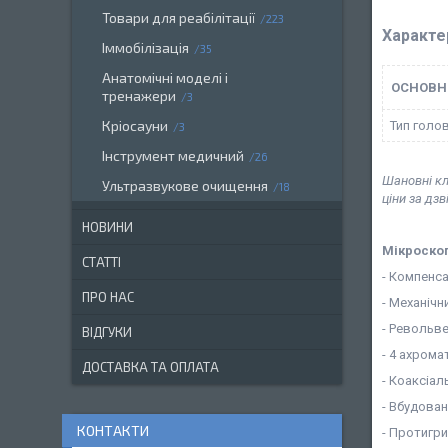
Товари для реабілітації
223
Характе
Іммобілізація
35
Анатомічні моделі і
ОСНОВН
тренажери
3
Кріосауни
Тип голо
3
Інструмент медичний
26
Шановні кл
Ультразвукове очищення
18
ціни за дз
НОВИНИ
Мікроскоп
СТАТТІ
- Компенса
ПРО НАС
- Механіч
- Револьве
ВІДГУКИ
- 4 ахромат
ДОСТАВКА ТА ОПЛАТА
- Коаксіал
- Вбудован
КОНТАКТИ
- Протигр