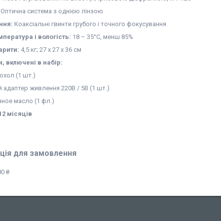
Оптична система з однією лінзою
ння:
Коаксіальні гвинти грубого і точного фокусування
мпература і вологість:
18 – 35°С, менш 85%
арити:
4,5 кг; 27 x 27 x 36 см
, включені в набір:
охол (1 шт.)
адаптер живлення 220В / 5В (1 шт.)
ное масло (1 фл.)
12 місяців
ція для замовлення
0 ₴