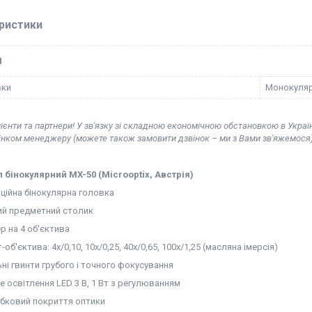
ристики
І
вки
Монокуля
ієнти та партнери! У зв'язку зі складною економічною обстановкою в Украї
вінком менеджеру (можете також замовити дзвінок – ми з Вами зв'яжемося)
 бінокулярний MX-50 (Microoptix, Австрія)
ційна бінокулярна головка
ний предметний столик
р на 4 об'єктива
-об'єктива: 4х/0,10, 10х/0,25, 40х/0,65, 100х/1,25 (масляна імерсія)
ьні гвинти грубого і точного фокусування
е освітлення LED 3 B, 1 Вт з регулюванням
ибковий покриття оптики