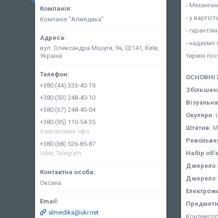
- Механіч
- у вартіс
Компанія "Алмедика"
- гарантій
- надаємо 
вул. Олександра Мішуги, 9а, 02141, Київ,
термін пос
Україна
ОСНОВНІ
+380 (44) 333-40-19
Збільшен
+380 (50) 248-40-10
Візуальна
+380 (67) 248-40-04
Окуляри:
Ш
+380 (95) 110-54-35
Штатив:
М
Харковський офіс
Револьвер
+380 (68) 526-85-87
Набір об'
Viber, Telegram
Джерело с
Джерело 
Оксана
Електрож
Предметн
almedika@ukr.net
Конденсор 