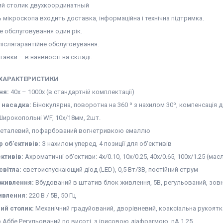
ний столик двухкоординатный
ть мікроскопа входить доставка, інформаційна і технічна підтримка.
не обслуговування один рік.
післягарантійне обслуговування.
тавки – в наявності на складі.
 ХАРАКТЕРИСТИКИ
ня:
40х – 1000х (в стандартній комплектації)
 насадка:
Бінокулярна, поворотна на 360 º з нахилом 30º, компенсація ді
ирокопольні WF, 10х/18мм, 2шт.
еталевий, пофарбований вогнетривкою емаллю
 об'єктивів:
З нахилом уперед, 4 позиції для об'єктивів
єктивів:
Ахроматичні об'єктиви: 4x/0.10, 10x/0.25, 40x/0.65, 100x/1.25 (мас
вітла:
светоиспускающий діод (LED), 0,5 Вт/3В, постійний струм
живлення:
Вбудований в штатив блок живлення, 5В, регульований, зовн
ивлення:
220 В / 5В, 50 Гц
ий столик:
Механічний градуйований, дворівневий, коаксіальна рукоят
Аббе Регульований по висоті, з ірисовою діафрагмою, nA 1.25