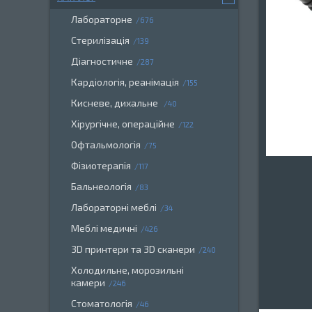
Лабораторне
676
Стерилізація
139
Діагностичне
287
Кардіологія, реанімація
155
Кисневе, дихальне
40
Хірургічне, операційне
122
Офтальмологія
75
Фізиотерапія
117
Бальнеологія
83
Лабораторні меблі
34
Меблі медичні
426
3D принтери та 3D сканери
240
Холодильне, морозильні
камери
246
Стоматологія
46