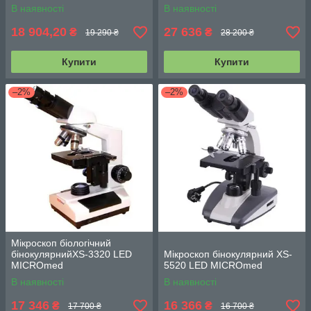
В наявності
В наявності
18 904,20
27 636
₴
₴
19 290 ₴
28 200 ₴
Купити
Купити
–2%
–2%
Мікроскоп біологічний
бінокулярнийXS-3320 LED
Мікроскоп бінокулярний XS-
MICROmed
5520 LED MICROmed
В наявності
В наявності
17 346
16 366
₴
₴
17 700 ₴
16 700 ₴