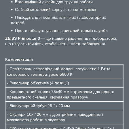
Ергономічний дизайн для зручної роботи
Стійкий металевий корпус і точна механіка
Підходить для освітніх, клінічних і лабораторних
потреб
Просте обслуговування, тривалий термін служби
ZEISS Primostar 3
— це надійне рішення для лабораторій,
що цінують точність, стабільність і якість зображення.
Комплектація
- Освітлювач світлодіодний модуль потужністю 1 Вт та
кольоровою температурою 5600 К
- Револьвер об'єктивів (4 позиції)
- Координатний столик 75х40 мм з тримачем для одного
предметного скельця, керування праворуч
- Бінокулярний тубус 25 ° / 20 мм
- Окуляри 10x / 20 мм з діоптрийним наведенням і
можливістю роботи в окулярах
- Об'єктиви планахроматичні ZEISS "iPlan-Achromat" 4x /