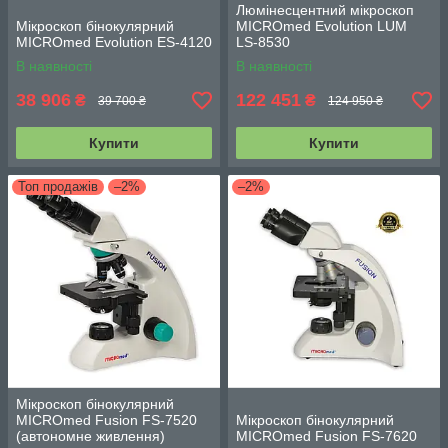
Люмінесцентний мікроскоп
Мікроскоп бінокулярний
MICROmed Evolution LUM
MICROmed Evolution ES-4120
LS-8530
В наявності
В наявності
38 906
122 451
₴
₴
39 700 ₴
124 950 ₴
Купити
Купити
Топ продажів
–2%
–2%
Мікроскоп бінокулярний
MICROmed Fusion FS-7520
Мікроскоп бінокулярний
(автономне живлення)
MICROmed Fusion FS-7620