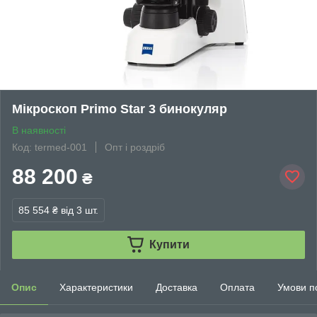
Мікроскоп Primo Star 3 бинокуляр
В наявності
Код: termed-001
Опт і роздріб
88 200
₴
85 554 ₴
від 3 шт.
Купити
Опис
Характеристики
Доставка
Оплата
Умови п