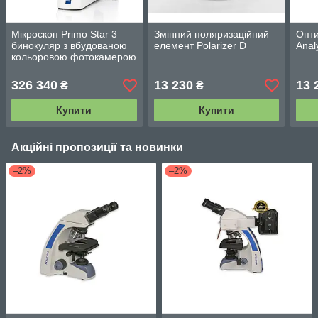
Мікроскоп Primo Star 3
Змінний поляризаційний
Опти
бинокуляр з вбудованою
елемент Polarizer D
Anal
кольоровою фотокамерою
Axiocam 208 8 Мп
326 340
13 230
13 
₴
₴
Купити
Купити
Акційні пропозиції та новинки
–2%
–2%