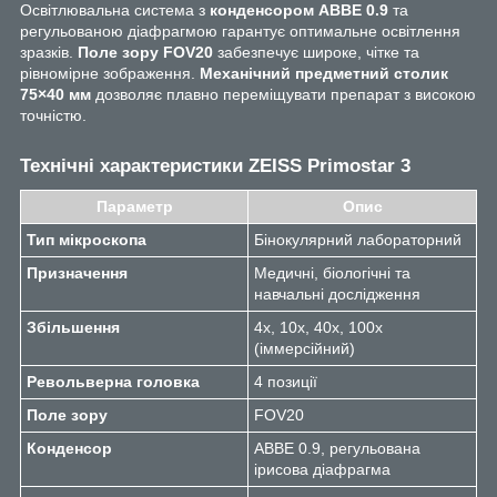
Освітлювальна система з
конденсором ABBE 0.9
та
регульованою діафрагмою гарантує оптимальне освітлення
зразків.
Поле зору FOV20
забезпечує широке, чітке та
рівномірне зображення.
Механічний предметний столик
75×40 мм
дозволяє плавно переміщувати препарат з високою
точністю.
Технічні характеристики ZEISS Primostar 3
Параметр
Опис
Тип мікроскопа
Бінокулярний лабораторний
Призначення
Медичні, біологічні та
навчальні дослідження
Збільшення
4x, 10x, 40x, 100x
(іммерсійний)
Револьверна головка
4 позиції
Поле зору
FOV20
Конденсор
ABBE 0.9, регульована
ірисова діафрагма