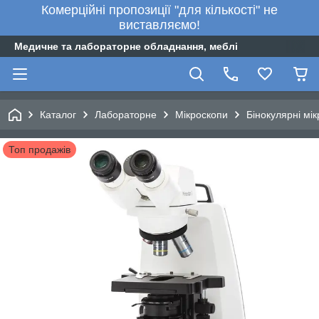
Комерційні пропозиції "для кількості" не
виставляємо!
Медичне та лабораторне обладнання, меблі
Каталог
Лабораторне
Мікроскопи
Бінокулярні мі
Топ продажів