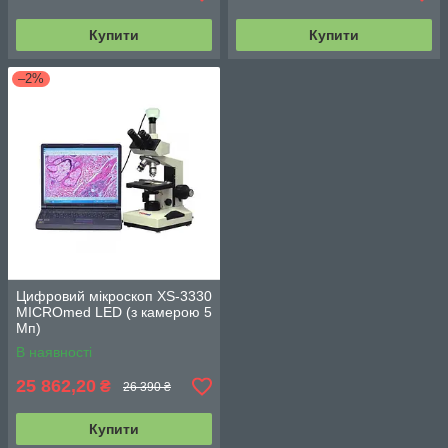
Купити
Купити
–2%
Цифровий мікроскоп XS-3330
MICROmed LED (з камерою 5
Мп)
В наявності
25 862,20
₴
26 390 ₴
Купити