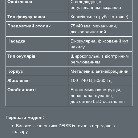
Освітлення
Світлодіодне, з
регулюванням яскравості
Тип фокусування
Коаксіальне (грубе та точне)
Предметний столик
75×40 мм, механічний,
двокоординатний
Насадка
Бінокулярна, фіксований кут
нахилу
Тип окулярів
Широкопольні, з діоптрійним
регулюванням
Корпус
Металевий, антивібраційний
Живлення
100–240 В, 50/60 Гц
Особливості
Ергономічна конструкція,
легке налаштування,
довговічне LED-освітлення
Переваги моделі:
Високоякісна оптика ZEISS із точною передачею
кольору