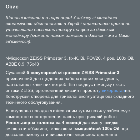
Опис
Шановні клієнти та партнери! У зв'язку зі складною
економічною обстановкою в Україні переконливе прохання –
уточнювати наявність товару та ціни за дзвінком
менеджеру (можете також замовити дзвінок – ми з Вами
зв'яжемося).
>Мікроскоп ZEISS Primostar 3, fix-K, Bi, FOV20, 4 pos, 100x Oil,
ABBE 0.9, 75x40
Сучасний
бінокулярний мікроскоп
ZEISS Primostar 3
призначений для щоденних лабораторних досліджень,
навчальних і клінічних потреб. Він поєднує німецьку якість
оптики ZEISS, ергономічний дизайн і простот
у використан
ня.
Конструкція створена для тривалої експлуатації без складного
технічного обслуговування.
Бінокулярна насадка з фіксованим кутом нахилу забезпечує
комфортне спостереження навіть при тривалій роботі.
Револьверна головка на 4 позиції
дає змогу швидко
змінювати об’єктиви, включаючи
іммерсійний 100x Oil
, що
дозволяє виконувати високоточні мікроспостереження.