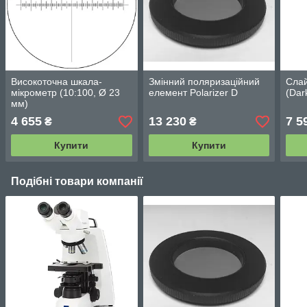
Високоточна шкала-
Змінний поляризаційний
Сла
мікрометр (10:100, Ø 23
елемент Polarizer D
(Dar
мм)
4 655
13 230
7 5
₴
₴
Купити
Купити
Подібні товари компанії