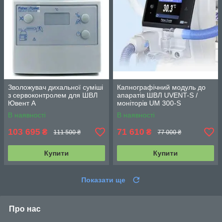
Зволожувач дихальної суміші
Капнографічний модуль до
з сервоконтролем для ШВЛ
апаратів ШВЛ UVENT-S /
Ювент А
моніторів UM 300-S
В наявності
В наявності
103 695
71 610
₴
₴
111 500 ₴
77 000 ₴
Купити
Купити
Показати ще
Про нас