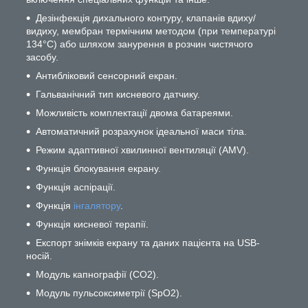
Дезінфекція дихального контуру, клапанів вдиху/
видиху, мембран термічним методом (при температурі
134°С) або шляхом занурення в розчин чистячого
засобу.
Антибліковий сенсорний екран.
Гальванічний тип кисневого датчику.
Можливість комплектації двома батареями.
Автоматичний розрахунок ідеальної маси тіла.
Режим адаптивної хвилинної вентиляції (AMV).
Функція блокування екрану.
Функція аспірації.
Функція
інгалятору
.
Функція кисневої терапії.
Експорт знімків екрану та даних пацієнта на USB-
носій.
Модуль капнографії (СО2).
Модуль пульсоксиметрії (SpO2).