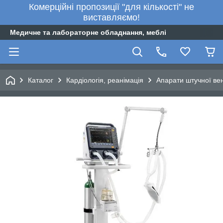
Комерційні пропозиції "для кількості" не
виставляємо!
Медичне та лабораторне обладнання, меблі
Каталог
Кардіологія, реанімація
Апарати штучної вен