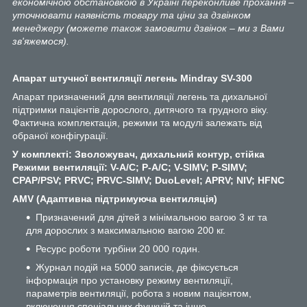
економічною обстановкою в Україні переконливе прохання –
уточнювати наявність товару та ціни за дзвінком
менеджеру (можете також замовити дзвінок – ми з Вами
зв'яжемося).
Апарат штучної вентиляції легень Mindray SV-300
Апарат призначений для вентиляції легень та дихальної
підтримки пацієнтів дорослого, дитячого та грудного віку.
Фактична комплектація, режими та модулі залежать від
обраної конфігурації.
У
комплект
і
: Зволожувач, дихальний контур, стійка
Режими вентиляції: V-A/C; P-A/C; V-SIMV; P-SIMV;
CPAP/PSV; PRVC; PRVC-SIMV; DuoLevel; APRV; NIV; HFNC
AMV (Адаптивна підтримуюча вентиляція)
Призначений для дітей з мінімальною вагою 3 кг та
для дорослих з максимальною вагою 200 кг.
Ресурс роботи турбіни 20 000 годин.
Журнал подій на 5000 записів, де фіксується
інформація про установку режиму вентиляції,
параметрів вентиляції, робота з новим пацієнтом,
включення спеціальних функцій та інше.