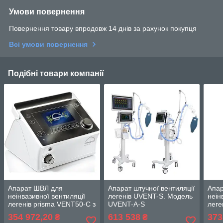
Умови повернення
Повернення товару впродовж 14 днів за рахунок покупця
Всі умови повернення
Подібні товари компанії
Апарат ШВЛ для
Апарат штучної вентиляції
Апа
неінвазивної вентиляції
легенів UVENT-S. Модель
неін
легенів prisma VENT50-C з
UVENT-A-S
леге
акумулятором та
АКБ 
354 972,20
613 538
373
₴
₴
зволожувачем
(баз