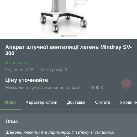
Апарат штучної вентиляції легень Mindray SV-
300
В наявності
Код: medi-028
Опт і роздріб
Ціну уточнюйте
Мінімальна сума замовлення на сайті — 2 500 ₴
Опис
Характеристики
Доставка
Оплата
Умови п
Опис
Шановні клієнти та партнери! У зв'язку зі складною