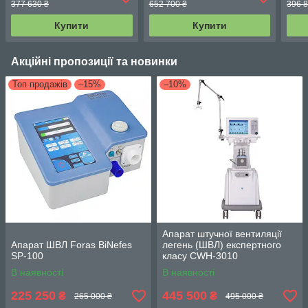
377 630 ₴
652 700 ₴
396 8
prismaAQUA (базова
комп
комплектація)
Купити
Купити
Акційні пропозиції та новинки
Топ продажів
–15%
–10%
Апарат штучної вентиляції
Апарат ШВЛ Foras BiNefes
легень (ШВЛ) експертного
SP-100
класу CWH-3010
В наявності
В наявності
225 250
445 500
₴
₴
265 000 ₴
495 000 ₴