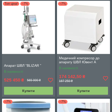
Топ ціна!
–7%
–7%
Медичний компресор до
апарату ШВЛ Ювент А
Апарат ШВЛ “BLIZAR ”
В наявності
В наявності
174 142,50
₴
525 450
₴
565 000 ₴
187 250 ₴
Купити
Купити
–7%
–7%