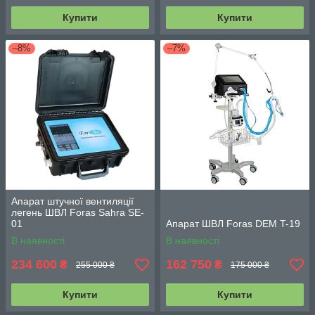
Купити
Купити
–8%
–7%
Апарат штучної вентиляції
легень ШВЛ Foras Sahra SE-
01
Апарат ШВЛ Foras DEM T-19
В наявності
В наявності
234 600
162 750
₴
₴
255 000 ₴
175 000 ₴
Купити
Купити