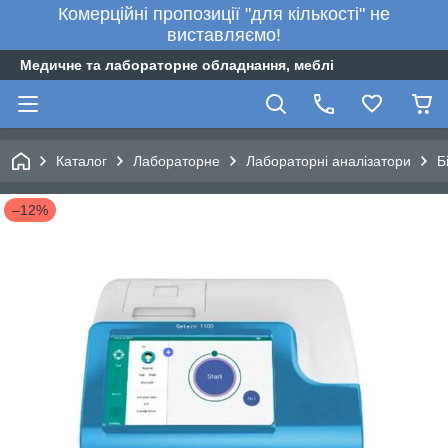
Комерційні пропозиції "для кількості" не
виставляємо!
Медичне та лабораторне обладнання, меблі
Каталог
Лабораторне
Лабораторні аналізатори
Б
–12%