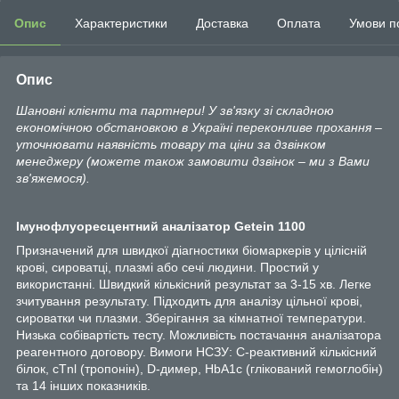
Опис
Характеристики
Доставка
Оплата
Умови п
Опис
Шановні клієнти та партнери! У зв'язку зі складною
економічною обстановкою в Україні переконливе прохання –
уточнювати наявність товару та ціни за дзвінком
менеджеру (можете також замовити дзвінок – ми з Вами
зв'яжемося).
Імунофлуоресцентний аналізатор Getein 1100
Призначений для швидкої діагностики біомаркерів у цілісній
крові, сироватці, плазмі або сечі людини. Простий у
використанні. Швидкий кількісний результат за 3-15 хв. Легке
зчитування результату. Підходить для аналізу цільної крові,
сироватки чи плазми. Зберігання за кімнатної температури.
Низька собівартість тесту. Можливість постачання аналізатора
реагентного договору. Вимоги НСЗУ: С-реактивний кількісний
білок, cTnl (тропонін), D-димер, HbA1c (глікований гемоглобін)
та 14 інших показників.