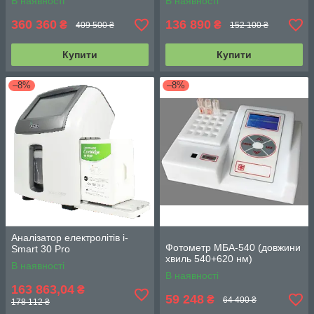
В наявності
В наявності
360 360
136 890
₴
₴
409 500 ₴
152 100 ₴
Купити
Купити
–8%
–8%
Аналізатор електролітів i-
Фотометр МБА-540 (довжини
Smart 30 Pro
хвиль 540+620 нм)
В наявності
В наявності
163 863,04
₴
59 248
₴
64 400 ₴
178 112 ₴