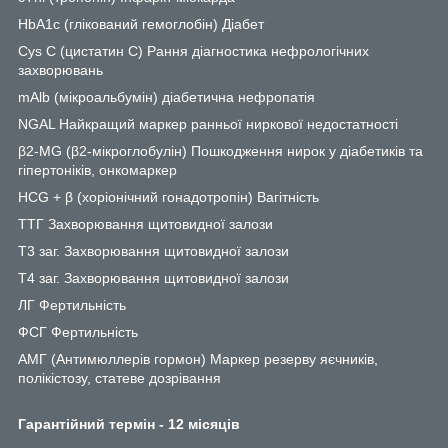
HbA1c (глікований гемоглобін) Діабет
Cys C (цистатин С) Рання діагностика нефрологічних
захворювань
mAlb (мікроальбумін) діабетична нефропатія
NGAL Найкращий маркер ранньої ниркової недостатності
β2-MG (β2-мікроглобулін) Пошкодження нирок у діабетиків та
гіпертоніків, онкомаркер
HCG + β (хоріонічний гонадотропін) Вагітність
ТТГ Захворювання щитовидної залози
Т3 заг. Захворювання щитовидної залози
Т4 заг. Захворювання щитовидної залози
ЛГ Фертильність
ФСГ Фертильність
АМГ (Антимюллерів гормон) Маркер резерву яєчників,
полікістозу, статеве дозрівання
Гарантійний термін - 12 місяців