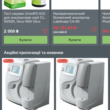
Тест-смужки UrineRS Н10
Напівавтоматичний
Напі
для аналізаторів серії CL-
біохімічний аналізатор
біох
50/500, Dirui H50/ Dirui
LabAnalyt СА-80
Phot
H100 - 2 упаковки
89 331,60
₴
2 000
66 
₴
102 680 ₴
Купити
Купити
Акційні пропозиції та новинки
–13%
–13%