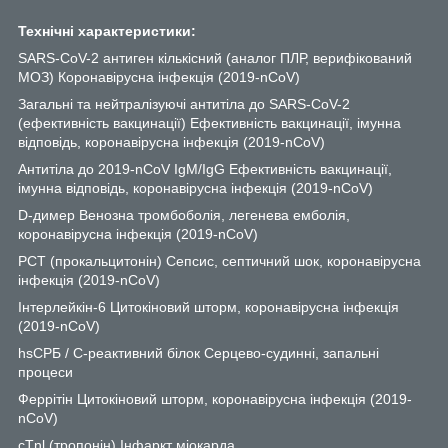
Технічні характеристики:
SARS-CoV-2 антиген кількісний (аналог ПЛР, верифікований
МОЗ) Коронавірусна інфекція (2019-nCoV)
Загальні та нейтралізуючі антитіла до SARS-CoV-2
(ефективність вакцинації) Ефективність вакцинації, імунна
відповідь, коронавірусна інфекція (2019-nCoV)
Антитіла до 2019-nCoV IgM/IgG Ефективність вакцинації,
імунна відповідь, коронавірусна інфекція (2019-nCoV)
D-димер Венозна тромбоболія, легенева емболія,
коронавірусна інфекція (2019-nCoV)
PCT (прокальцитонін) Сепсис, септичний шок, коронавірусна
інфекція (2019-nCoV)
Інтерлейкін-6 Цитокіновий шторм, коронавірусна інфекція
(2019-nCoV)
hsCPБ / С-реактивний білок Серцево-судинні, запальні
процеси
Феррітін Цитокіновий шторм, коронавірусна інфекція (2019-
nCoV)
cTnl (тропонін) Інфаркт міокарда