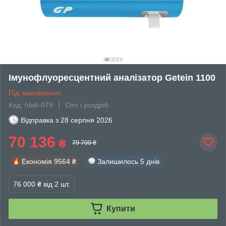
Імунофлуоресцентний аналізатор Getein 1100
Під замовлення
Код: hlab-079
Опт і роздріб
Відправка з
28 серпня 2026
70 136
₴
79 700 ₴
Економія
9564 ₴
Залишилось
5 днів
76 000 ₴
від 2 шт.
Купити