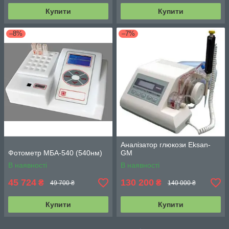
Купити
Купити
–8%
–7%
Аналізатор глюкози Eksan-
Фотометр МБА-540 (540нм)
GM
В наявності
В наявності
45 724
130 200
₴
₴
49 700 ₴
140 000 ₴
Купити
Купити