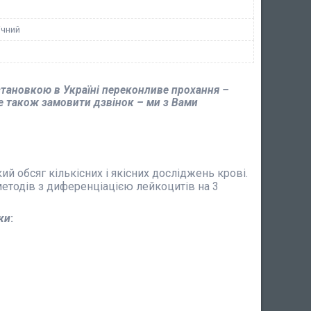
ічний
становкою в Україні переконливе прохання –
е також замовити дзвінок – ми з Вами
й обсяг кількісних і якісних досліджень крові.
методів з диференціацією лейкоцитів на 3
ки
: