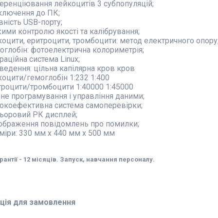
еренціювання лейкоцитів 3 субпопуляцій;
ключення до ПК;
вність USB-порту;
ими контролю якості та калібрування;
коцити, еритроцити, тромбоцити: метод електричного опору
оглобін: фотоелектрична колориметрія;
раційна система Linux;
ведення: цільна капілярна кров кров
коцити/гемоглобін 1:232 1:400
троцити/тромбоцити 1:40000 1:45000
чне програмування і управління даними;
окоефективна система самоперевірки;
ьоровий РК дисплей;
ображення повідомлень про помилки;
міри: 330 мм х 440 мм х 500 мм
рантії - 12 місяців. Запуск, навчання персоналу.
ція для замовлення