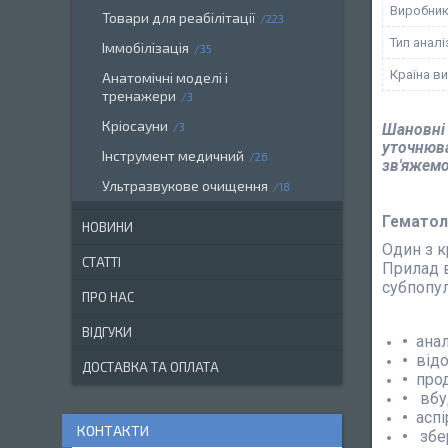
Виробни
Товари для реабілітації
223
Тип анал
Іммобілізація
35
Країна в
Анатомічні моделі і
тренажери
3
Кріосауни
3
Шановні 
уточнюва
Інструмент медичний
26
зв'яжемо
Ультразвукове очищення
18
Гематол
НОВИНИ
Один з к
СТАТТІ
Прилад в
субпопул
ПРО НАС
ВІДГУКИ
анал
відо
ДОСТАВКА ТА ОПЛАТА
прод
вбу
аспі
КОНТАКТИ
збе