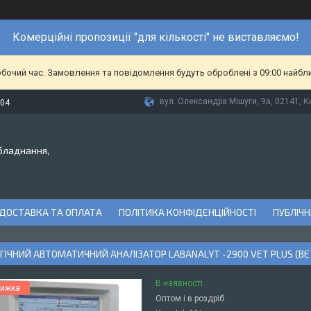
Комерційні пропозиції "для кількості" не виставляємо!
обочий час. Замовлення та повідомлення будуть оброблені з 09:00 найбл
вул. Олександра Мішуги, 9а, 02141, Ки
-04
бладнання,
ДОСТАВКА ТА ОПЛАТА
ПОЛІТИКА КОНФІДЕНЦІЙНОСТІ
ПУБЛІЧН
ІЧНИЙ АВТОМАТИЧНИЙ АНАЛІЗАТОР LABANALYT -2900 VET PLUS (В
В наявності
Оптом і в роздріб