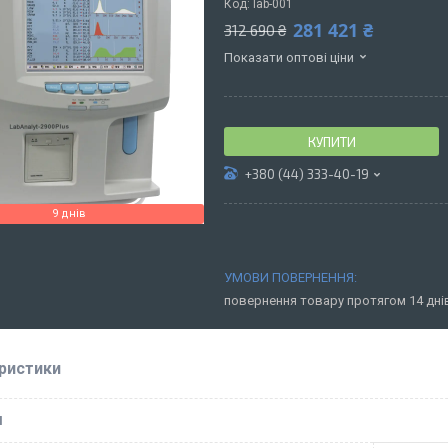
Код:
lab-001
281 421 ₴
312 690 ₴
Показати оптові ціни
КУПИТИ
+380 (44) 333-40-19
9 днів
повернення товару протягом 14 дн
ристики
І