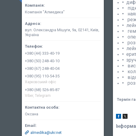
диф
під
Компанія "Алмедика"
ная
реж
лей
вул. Олександра Мішуги, 9а, 02141, Київ,
гем
Україна
опе
роз
лей
+380 (44) 333-40-19
ери
зру
+380 (50) 248-40-10
вис
+380 (67) 248-40-04
кол
+380 (95) 110-54-35
від
Харковський офіс
роз
+380 (68) 526-85-87
Viber, Telegram
Термін га
Оксана
Інформа
almedika@ukr.net