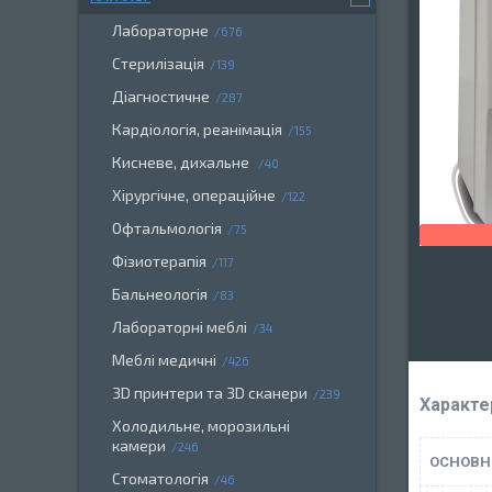
Лабораторне
676
Стерилізація
139
Діагностичне
287
Кардіологія, реанімація
155
Кисневе, дихальне
40
Хірургічне, операційне
122
Офтальмологія
75
Фізиотерапія
117
Бальнеологія
83
Лабораторні меблі
34
Меблі медичні
426
3D принтери та 3D сканери
239
Характе
Холодильне, морозильні
камери
246
ОСНОВН
Стоматологія
46