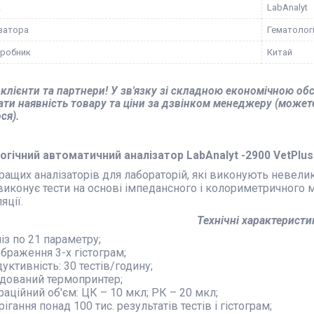
к
LabAnalyt
ізатора
Гематолог
иробник
Китай
клієнти та партнери! У зв'язку зі складною економічною об
ти наявність товару та ціни за дзвінком менеджеру (может
ся).
огічний автоматичний аналізатор LabAnalyt -2900 VetPlus
ращих аналізаторів для лабораторій, які виконують невелики
иконує тести на основі імпедансного і колориметричного 
яції.
Технічні характеристи
із по 21 параметру;
браження 3-х гістограм;
уктивність: 30 тестів/годину;
дований термопринтер;
раційний об'єм: ЦК – 10 мкл; РК – 20 мкл;
рігання понад 100 тис. результатів тестів і гістограм;