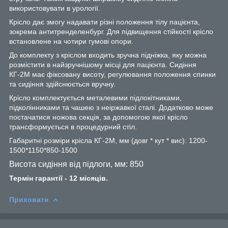
використовувати в урології.
Крісло дає змогу надавати різні положення тілу пацієнта,
зокрема антитренделенбург. Для підвищення стійкості крісло
встановлене на чотири гумові опори.
До комплекту з кріслом входить зручна підніжка, яку можна
розмістити в найзручнішому місці для пацієнта. Сидіння
КГ-2М має фіксовану висоту, регулювання положення спинки
та сидіння здійснюється вручну.
Крісло комплектується металевими підлокітниками,
підколінниками та чашею з неіржавкої сталі. Додатково може
постачатися ножова секція, за допомогою якої крісло
трансформується в процедурний стіл.
Габаритні розміри крісла КГ-2М, мм (довг * кут * вис): 1200-
1500*1150*850-1500
Висота сидіння від підлоги, мм: 850
Термін гарантії - 12 місяців.
Приховати