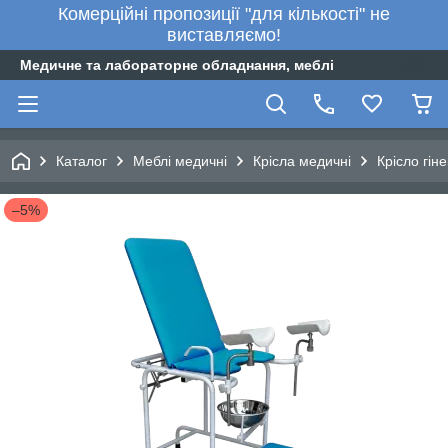
Комерційні пропозиції "для кількості" не
виставляємо!
Медичне та лабораторне обладнання, меблі
Каталог
Меблі медичні
Крісла медичні
Крісло гін
–5%