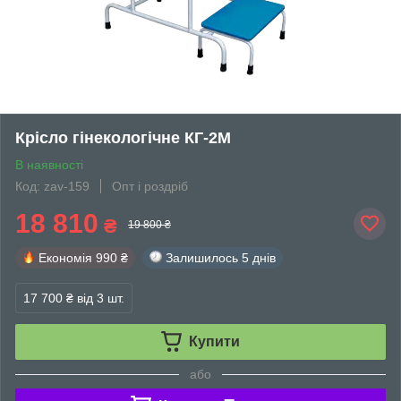
Крісло гінекологічне КГ-2М
В наявності
Код: zav-159
Опт і роздріб
18 810
₴
19 800 ₴
Економія
990 ₴
Залишилось
5 днів
17 700 ₴
від 3 шт.
Купити
або