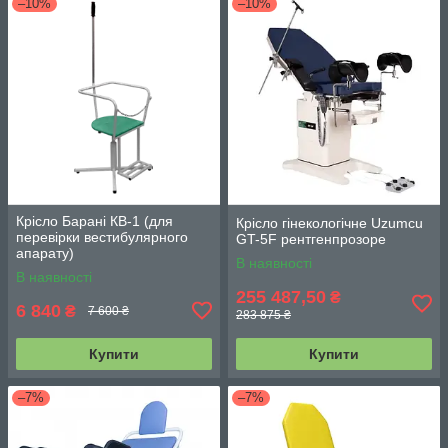
–10%
–10%
Крісло Барані КВ-1 (для
Крісло гінекологічне Uzumcu
перевірки вестибулярного
GT-5F рентгенпрозоре
апарату)
В наявності
В наявності
255 487,50
₴
6 840
₴
7 600 ₴
283 875 ₴
Купити
Купити
–7%
–7%