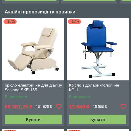
Акційні пропозиції та новинки
–15%
–12%
Крісло електричне для діалізу
Крісло відоларингологічне
Saikang SKE-135
КО-1
В наявності
В наявності
86 381,25
13 640
₴
₴
101 625 ₴
15 500 ₴
Купити
Купити