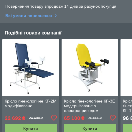
Повернення товару впродовж 14 днів за рахунок покупця
Всі умови повернення
Подібні товари компанії
Крісло гінекологічне КГ-2М
Крісло гінекологічне КГ-3Е
Кріс
модифіковане
модернізоване з
гіне
електроприводом
КГ-1
22 692
65 100
96 
₴
₴
24 400 ₴
70 000 ₴
Купити
Купити