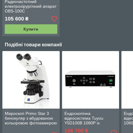
Радиочастотний
електрохірургічний апарат
OBS-100C
105 600
₴
Купити
Подібні товари компанії
Мікроскоп Primo Star 3
Ендоскопічна
Ендо
бинокуляр з вбудованою
відеосистема Tuyou
віде
кольоровою фотокамерою
Y5D100B 1080Р із
108
Axiocam 208 8 Мп
функцією відеозапису
106 700
₴
(роздільна)