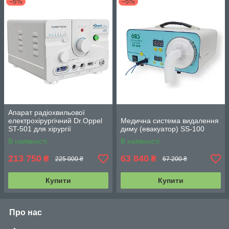
–5%
–5%
Апарат радіохвильової
електрохірургічний Dr.Oppel
Медична система видалення
ST-501 для хірургії
диму (евакуатор) SS-100
В наявності
В наявності
213 750
63 840
₴
₴
225 000 ₴
67 200 ₴
Купити
Купити
Про нас