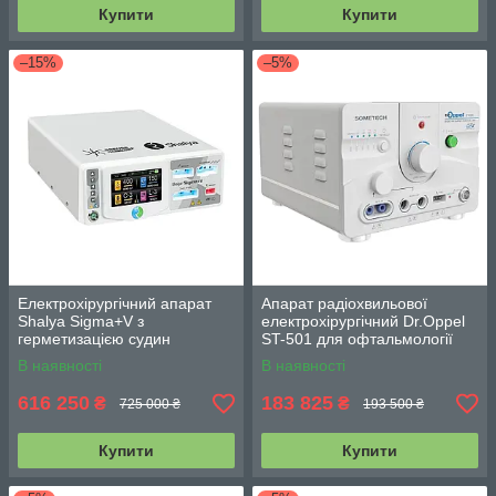
Купити
Купити
–15%
–5%
Електрохірургічний апарат
Апарат радіохвильової
Shalya Sigma+V з
електрохірургічний Dr.Oppel
герметизацією судин
ST-501 для офтальмології
В наявності
В наявності
616 250
183 825
₴
₴
725 000 ₴
193 500 ₴
Купити
Купити