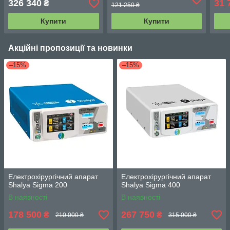
326 340
31 
₴
121 250 ₴
Купити
Купити
Акційні пропозиції та новинки
–15%
–15%
Електрохірургічний апарат
Електрохірургічний апарат
Shalya Sigma 200
Shalya Sigma 400
В наявності
В наявності
178 500
267 750
₴
₴
210 000 ₴
315 000 ₴