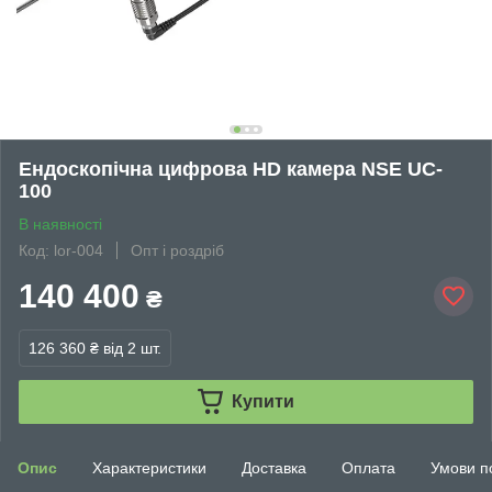
Ендоскопічна цифрова HD камера NSE UC-
100
В наявності
Код: lor-004
Опт і роздріб
140 400
₴
126 360 ₴
від 2 шт.
Купити
Опис
Характеристики
Доставка
Оплата
Умови п