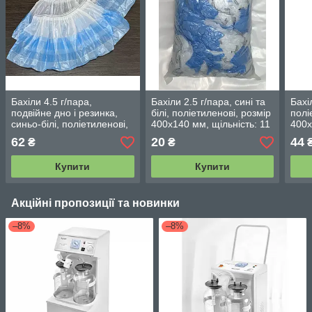
Бахіли 4.5 г/пара,
Бахіли 2.5 г/пара, сині та
Бахі
подвійне дно і резинка,
білі, поліетиленові, розмір
полі
синьо-білі, поліетиленові,
400х140 мм, щільність: 11
400х
розмір 400х140 мм,
мкм (фасування 100 шт/
мкм 
62
20
44
₴
₴
щільність: 11+14 мкм
50 пар)
шт./
(фас.100 шт/ 50 пар)
Купити
Купити
Акційні пропозиції та новинки
–8%
–8%