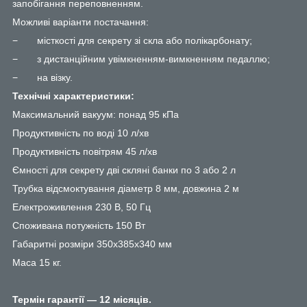
запобігання переповненням
.
Можливі варіанти постачання:
−
місткості для секрету зі скла або полікарбонату;
−
з дистанційним увімкненням-вимкненням педаллю;
−
на візку.
Технічні характеристики:
Максимальний вакуум:
понад 95 кПа
Продуктивність по воді
10 л/хв
Продуктивність повітрям
45 л/хв
Ємності для секрету
дві скляні банки по 3 або 2 л
Трубка відсмоктування
діаметр 8 мм, довжина 2 м
Електроживлення
230 В, 50 Гц
Споживана потужність 150 Вт
Габаритні розміри 350х385х340 мм
Маса 15 кг.
Термін гарантії — 12 місяців.