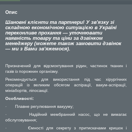
Опис
Шановні клієнти та партнери! У зв'язку зі
складною економічною ситуацією в Україні
переконливе прохання — уточнювати
наявність товару та ціни за дзвінком
менеджеру (можете також замовити дзвінок
— ми з Вами зв'яжемося).
Призначений для відсмоктування рідин, частинок тканин і
газів із порожнин організму.
Рекомендується для використання під час хірургічних
операцій із великим обсягом аспірації, вакум-аспірації,
мініабортів, ліпосакції.
Особливості:
·
Плавне регулювання вакууму;
·
Надійний мембранний насос, що не вимагає
обслуговування;
·
Ємності для секрету з притискачами кришок і