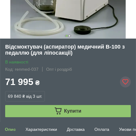
Відсмоктувач (аспиратор) медичний В-100 з
педаллю (для ліпосакції)
В наявності
Код: renmed-037
Опт і роздріб
71 995
₴
69 840 ₴
від 3 шт.
Купити
Опис
Характеристики
Доставка
Оплата
Умови п