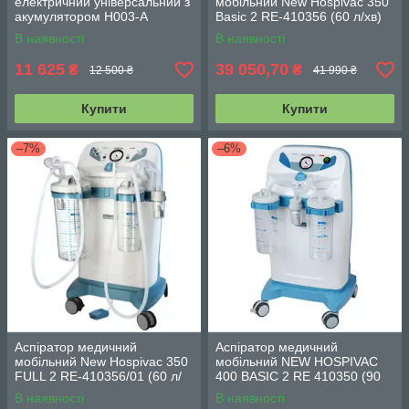
електричний універсальний з
мобільний New Hospivac 350
акумулятором H003-А
Basic 2 RE-410356 (60 л/хв)
В наявності
В наявності
11 625
39 050,70
₴
₴
12 500 ₴
41 990 ₴
Купити
Купити
–7%
–6%
Аспіратор медичний
Аспіратор медичний
мобільний New Hospivac 350
мобільний NEW HOSPIVAC
FULL 2 RE-410356/01 (60 л/
400 BASIC 2 RE 410350 (90
хв)
л/хв)
В наявності
В наявності