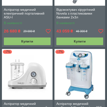
Аспіратор медичний
Відсмоктувач хірургічний
електричний портативний
Novela з пластиковими
ASU-I
банками 2х3л
В наявності
В наявності
26 680
43 059
₴
₴
29 000 ₴
46 300 ₴
Купити
Купити
–7%
–7%
Аспіратор медичний
Аспіратор медичний