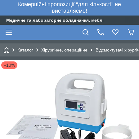
Комерційні пропозиції "для кількості" не
виставляємо!
Медичне та лабораторне обладнання, меблі
Каталог
Хірургічне, операційне
Відсмоктувачі хірургі
–10%