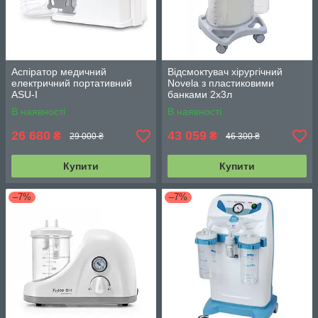
Аспіратор медичний
Відсмоктувач хірургічний
електричний портативний
Novela з пластиковими
ASU-I
банками 2х3л
В наявності
В наявності
26 680
43 059
₴
₴
29 000 ₴
46 300 ₴
Купити
Купити
–7%
–7%