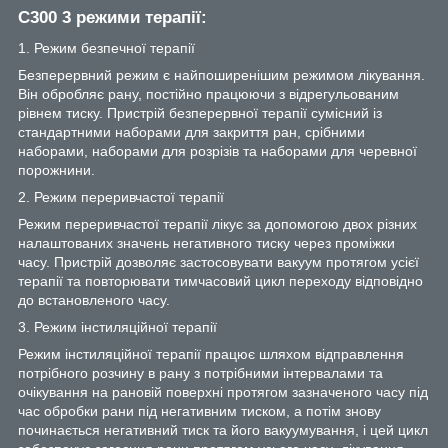
C300 3 режими терапії:
1. Режим безпечної терапії
Безперервний режим є найпоширенішим режимом лікування.
Він обробляє рану, постійно працюючи з відрегульованим
рівнем тиску. Пристрій безперервної терапії сумісний із
стандартними наборами для закриття ран, срібними
наборами, наборами для розрізів та наборами для черевної
порожнини.
2. Режим переривчастої терапії
Режим переривчастої терапії лікує за допомогою двох різних
налаштованих значень негативного тиску через проміжки
часу. Пристрій дозволяє застосовувати вакуум протягом усієї
терапії та повторювати тимчасовий цикл переходу відповідно
до встановленого часу.
3. Режим інстиляційної терапії
Режим інстиляційної терапії працює шляхом відправлення
потрібного розчину в рану з потрібними інтервалами та
очікування на рановій поверхні протягом зазначеного часу під
час обробки рани під негативним тиском, а потім знову
починається негативний тиск та його вакуумування, і цей цикл