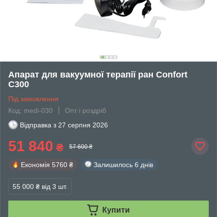
Апарат для вакуумної терапії ран Confort
C300
Під замовлення
Код: medi-030
Опт і роздріб
Відправка з
27 серпня 2026
51 840
₴
57 600 ₴
Економія
5760 ₴
Залишилось
6 днів
55 000 ₴
від 3 шт.
Купити