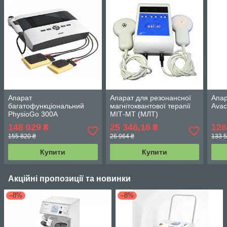
Апарат
Апарат для резонансної
Апар
багатофункціональний
магнітоквантової терапії
Avac
PhysioGo 300A
МІТ-МТ (МЛТ)
триканальний, з
148 029
25 346,16
126
₴
₴
функціями електротерапії,
155 820 ₴
26 964 ₴
133 5
ультразвукової і
комбінованої терапії
Купити
Купити
Акційні пропозиції та новинки
–8%
–8%