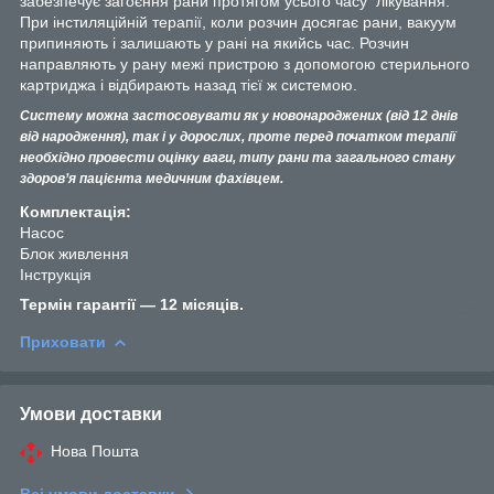
забезпечує загоєння рани протягом усього часу лікування.
При інстиляційній терапії, коли розчин досягає рани, вакуум
припиняють і залишають у рані на якийсь час. Розчин
направляють у рану межі пристрою з допомогою стерильного
картриджа і відбирають назад тієї ж системою.
Систему можна застосовувати як у новонароджених (від 12 днів
від народження), так і у дорослих, проте перед початком терапії
необхідно провести оцінку ваги, типу рани та загального стану
здоров’я пацієнта медичним фахівцем.
Комплектація:
Насос
Блок живлення
Інструкція
Термін гарантії — 12 місяців.
Приховати
Умови доставки
Нова Пошта
Всі умови доставки