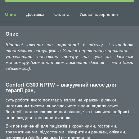
Опис
Доставка
Оплата
Умови повернення
Опис
Шановні клієнти та партнери! У зв'язку зі складною
економічною ситуацією в Україні переконливе прохання —
уточнювати наявність товару та ціни за дзвінком
менеджеру (можете також замовити дзвінок — ми з Вами
зв'яжемось).
Confort C300 NPTW – вакуумний насос для
терапії ран,
суть роботи якого полягає у впливі на уражені ділянки
негативним тиском, внаслідок чого з рани видаляються
бактерії і надлишок тканинної рідини, яка і викликає набряк і
перешкоджає кровопостачанню.
Він призначений для пацієнтів з хронічними, гострими,
травматичними, підгострими і відкритими ранами, опіками,
виразками (діабетичними і від пролежнів).