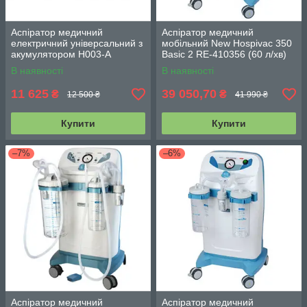
Аспіратор медичний
Аспіратор медичний
електричний універсальний з
мобільний New Hospivac 350
акумулятором H003-А
Basic 2 RE-410356 (60 л/хв)
В наявності
В наявності
11 625
39 050,70
₴
₴
12 500 ₴
41 990 ₴
Купити
Купити
–7%
–6%
Аспіратор медичний
Аспіратор медичний