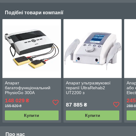
Подібні товари компанії
Апарат
Апарат ультразвукової
Апар
багатофункціональний
терапії UltraRehab2
або 
PhysioGo 300A
UT2200 з
Elec
триканальний, з
випромінювачами 5 см2 і
Prof
148 029
245
₴
функціями електротерапії,
1 см2
87 885
₴
155 820 ₴
288 8
ультразвукової і
комбінованої терапії
Купити
Купити
Про нас