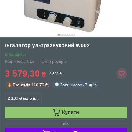
Інгалятор ультразвуковий W002
В наявності
Код: medic-015
Опт і роздріб
3 579,30
₴
3 690 ₴
Економія
110.70 ₴
Залишилось
7 днів
2 130 ₴
від 5 шт.
Купити
або