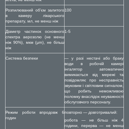
Розпилюваний об'єм залитого
100
в камеру лікарського
препарату, мл, не менш ніж
Діаметр частинок основного
1-5
спектра аерозолю (не менш
ніж 90%), мкм (μm), не більш
ніж
Система безпеки
— у разі нестачі або браку
води в робочій камері
інгалятор автоматично
вимикається від мережі та
повідомляє про несправність
звуковим і світловим сигналом,
що робить неможливою
поломку внаслідок неуважності
обслуговчого персоналу.
Режим роботи впродовж 6
повторно — довготривалий:
годин
робота — не більш ніж 4
години, перерва — не менш