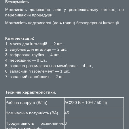
Безшумність.
Можливість доливання ліків у розпилювальну ємність, не
перериваючи процедури.
Можливість надтривалої (до 4 годин) безперервної інгаляції.
Комплектація:
1. маска для інгаляцій — 2 шт.,
2. загубник для інгаляції — 2 шт.,
3. гофрована трубка — 4 шт.,
4. перехідник — 8 шт.,
5. запасна розпилювальна мембрана — 4 шт.,
6. запасний п'єзоелемент — 1 шт.,
7. запасний запобіжник — 2 шт.
Технічні характеристики.
Робоча напруга (В/Гц)
АС220 В ± 10% / 50 Гц
Номінальна потужність (ВА)
45
Продуктивність розпилення,
3
мл/хв, не менш ніж