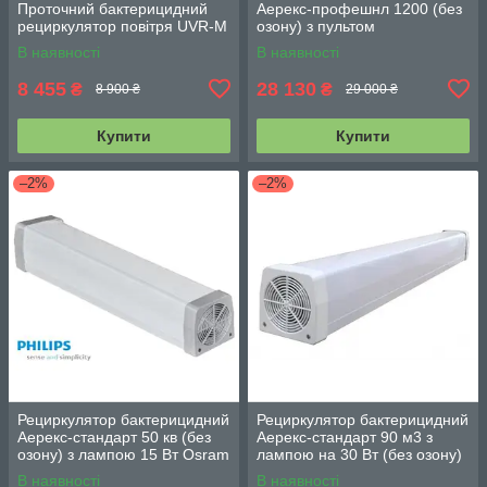
Проточний бактерицидний
Аерекс-профешнл 1200 (без
рециркулятор повітря UVR-M
озону) з пультом
В наявності
В наявності
8 455
28 130
₴
₴
8 900 ₴
29 000 ₴
Купити
Купити
–2%
–2%
Рециркулятор бактерицидний
Рециркулятор бактерицидний
Аерекс-стандарт 50 кв (без
Аерекс-стандарт 90 м3 з
озону) з лампою 15 Вт Osram
лампою на 30 Вт (без озону)
+ шнур із виделкою
+ шнур із виделкою
В наявності
В наявності