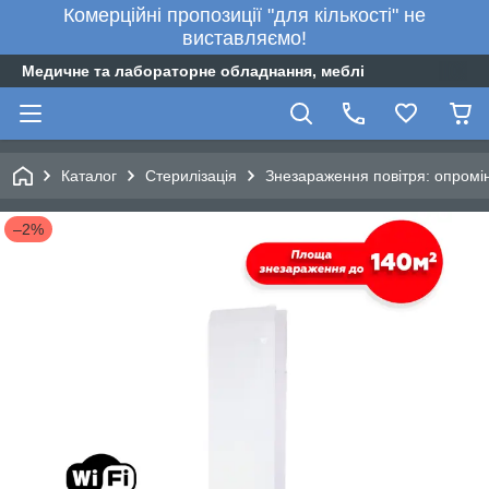
Комерційні пропозиції "для кількості" не
виставляємо!
Медичне та лабораторне обладнання, меблі
Каталог
Стерилізація
Знезараження повітря: опромі
–2%