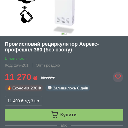
Промисловий рециркулятор Аерекс-
профешнл 360 (без озону)
В наявності
Код: zav-201
Опт і роздріб
11 270
₴
11 500 ₴
Економія
230 ₴
Залишилось
6 днів
11 400 ₴
від 3 шт.
Купити
або