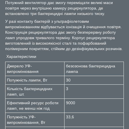
Потужний вентилятор дає змогу переміщати великі маси
повітря через внутрішню камеру рециркулятора, де
встановлено три бактерицидні лампи низького тиску.
У разі контакту бактерій з ультрафіолетовим
випромінюванням відбувається іонізація й очищення повітря.
Конструкція рециркулятора дає змогу безперервну роботу
ламп упродовж тривалого терміну. Корпус рециркулятора
виготовлений із високоякісної сталі та пофарбований
полімерним покриттям, стійким до дезінфікувальних розчинів.
Характеристики
Джерело УФ-
безозонова бактерицидна
випромінювання
лампа
Потужність лампи, Вт
30
Кількість бактерицидних
3
ламп, шт.
Ефективний ресурс роботи
9000
ламп, не менш ніж год
Потужність УФ-
33,6
випромінювання, Вт