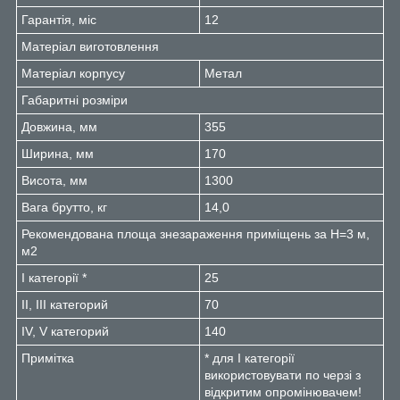
Гарантія, міс
12
Матеріал виготовлення
Матеріал корпусу
Метал
Габаритні розміри
Довжина, мм
355
Ширина, мм
170
Висота, мм
1300
Вага брутто, кг
14,0
Рекомендована площа знезараження приміщень за Н=3 м,
м2
I категорії *
25
II, III категорий
70
IV, V категорий
140
Примітка
* для I категорії
використовувати по черзі з
відкритим опромінювачем!