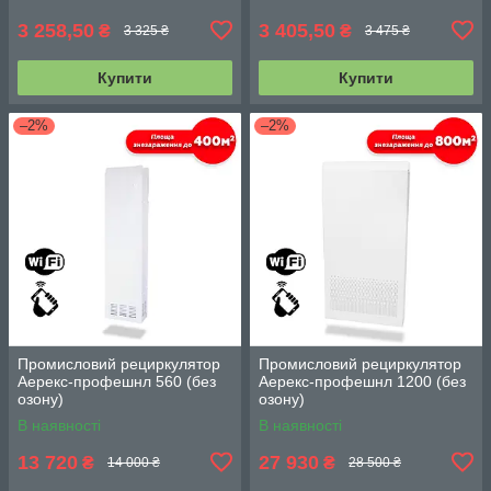
3 258,50
3 405,50
₴
₴
3 325 ₴
3 475 ₴
Купити
Купити
–2%
–2%
Промисловий рециркулятор
Промисловий рециркулятор
Аерекс-профешнл 560 (без
Аерекс-профешнл 1200 (без
озону)
озону)
В наявності
В наявності
13 720
27 930
₴
₴
14 000 ₴
28 500 ₴