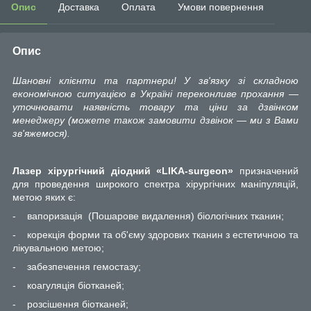
Опис
Доставка
Оплата
Умови повернення
Опис
Шановні клієнти та партнери! У зв'язку зі складною
економічною ситуацією в Україні переконливе прохання —
уточнювати наявність товару та ціни за дзвінком
менеджеру (можете також замовити дзвінок — ми з Вами
зв'яжемося).
Лазер хірургічний діодний «LIKA-surgeon»
призначений
для проведення широкого спектра хірургічних маніпуляцій,
метою яких є:
-
вапоризація
(Пошарове видалення) біологічних тканин;
-
корекція форми та об'єму здорових тканин з естетичною та
лікувальною метою;
-
забезпечення гемостазу;
-
коагуляція біотканей;
-
розсішення біотканей;