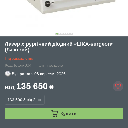
Лазер хірургічний діодний «LIKA-surgeon»
(базовий)
Під замовлення
Код: foton-004
Опт і роздріб
Відправка з
08 вересня 2026
135 650
від
₴
133 500 ₴
від 2 шт.
Купити