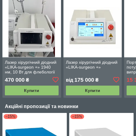
Лазер хірургічний діодний
Лазер хірургічний діодний
Порт
«LIKA-surgeon +» 1940
«LIKA-surgeon +»
поту
нм, 10 Вт для флебології
випр
вин
470 000
175 000
15 
₴
від
₴
голо
Купити
Купити
Акційні пропозиції та новинки
–15%
–15%