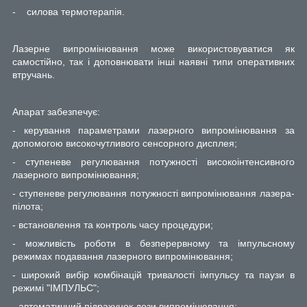
-
силова термотерапія.
Лазерне випромінювання може використовуватися як
самостійно, так і доповнювати інші наявні типи оперативних
втручань.
Апарат забезпечує:
- керування параметрами лазерного випромінювання за
допомогою високочутливого сенсорного дисплея;
- ступеневе регулювання потужності високоінтенсивного
лазерного випромінювання;
- ступеневе регулювання потужності випромінювання лазера-
пілота;
- встановлення та контроль часу процедури;
- можливість роботи в безперервному та імпульсному
режимах подавання лазерного випромінювання;
- широкий вибір комбінацій тривалості імпульсу та паузи в
режимі "ІМПУЛЬС";
- автоматичний підрахунок дози випромінювання;