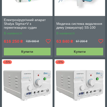
Електрохірургічний апарат
Shalya Sigma+V з
Медична система видалення
герметизацією судин
диму (евакуатор) SS-100
В наявності
В наявності
616 250
63 840
₴
₴
725 000 ₴
67 200 ₴
Купити
Купити
–5%
–5%