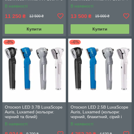
В наявності
В наявності
11 250
13 500
₴
₴
12 500 ₴
15 000 ₴
Купити
Купити
–8%
–6%
Отоскоп LED 3.7В LuxaScope
Отоскоп LED 2.5В LuxaScope
Auris, Luxamed (кольори:
Auris, Luxamed (кольори:
чорний та білий)
чорний, блакитний, сірий і
білий)
В наявності
В наявності
8 924
4 352,20