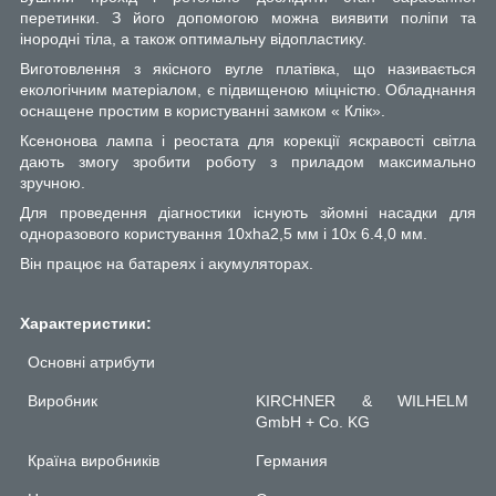
перетинки. З його допомогою можна виявити поліпи та
інородні тіла, а також оптимальну відопластику.
Виготовлення з якісного вугле платівка, що називається
екологічним матеріалом, є підвищеною міцністю. Обладнання
оснащене простим в користуванні замком « Клік».
Ксенонова лампа і реостата для корекції яскравості світла
дають змогу зробити роботу з приладом максимально
зручною.
Для проведення діагностики існують зйомні насадки для
одноразового користування 10xha2,5 мм і 10x 6.4,0 мм.
Він працює на батареях і акумуляторах.
Характеристики:
Основні атрибути
Виробник
KIRCHNER & WILHELM
GmbH + Co. KG
Країна виробників
Германия