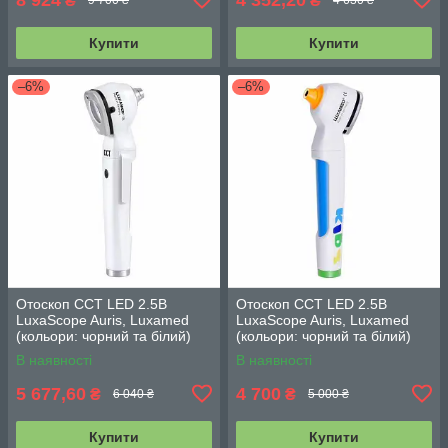
₴
₴
9 700 ₴
4 630 ₴
Купити
Купити
–6%
–6%
Отоскоп CCT LED 2.5В
Отоскоп CCT LED 2.5В
LuxaScope Auris, Luxamed
LuxaScope Auris, Luxamed
(кольори: чорний та білий)
(кольори: чорний та білий)
В наявності
В наявності
5 677,60
4 700
₴
₴
6 040 ₴
5 000 ₴
Купити
Купити