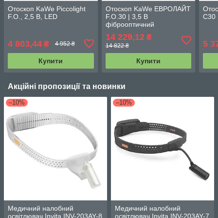
Отоскоп KaWe Piccolight
Отоскоп KaWe ЕВРОЛАЙТ
Ото
F.O., 2,5 В, LED
F.O.30 | 3,5 В
C30
фіброоптичний
14 229,12
₴
4 803,44
5 3
₴
4 952 ₴
14 822 ₴
Купити
Купити
Акційні пропозиції та новинки
–10%
–10%
Медичний налобний
Медичний налобний
освітлювач Invita INV-203AY-8
освітлювач Invita INV-203AY-7