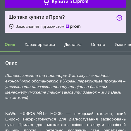
Купити з
Що таке купити з Пром?
Замовлення під захистом
Опис
Характеристики
Доставка
Оплата
Умови п
Опис
Шановні клієнти та партнери! У зв'язку зі складною
економічною обстановкою в Україні переконливе прохання –
уточнювати наявність товару та ціни за дзвінком
менеджеру (можете також замовити дзвінок – ми з Вами
зв'яжемося).
KaWe «ЄВРОЛАЙТ» F.O.30 — німецький отоскоп, який
широко використовується для діагностування захворювань
вуха. Прилад дає можливість якісно оглянути зовнішній
вушний прохід і ретельно дослідити стан барабанної