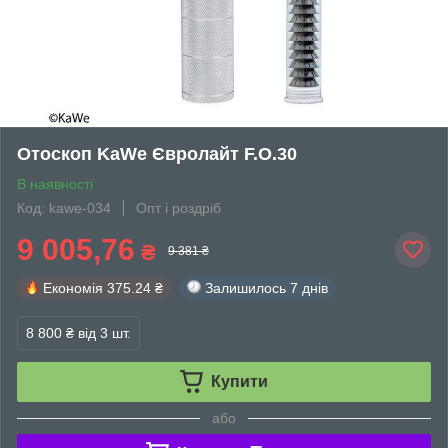
Отоскоп KaWe Євролайт F.O.30
В наявності
Код: kawe-034
Опт і роздріб
9 005,76
₴
9 381 ₴
Економія
375.24 ₴
Залишилось
7 днів
8 800 ₴
від 3 шт.
Купити
або