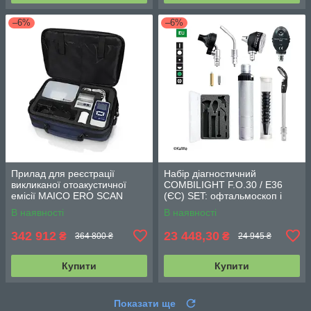
–6%
–6%
Прилад для реєстрації
Набір діагностичний
викликаної отоакустичної
COMBILIGHT F.O.30 / E36
емісії MAICO ERO SCAN
(ЄС) SET: офтальмоскоп і
отоскоп, 2,5 В
В наявності
В наявності
342 912
23 448,30
₴
₴
364 800 ₴
24 945 ₴
Купити
Купити
Показати ще