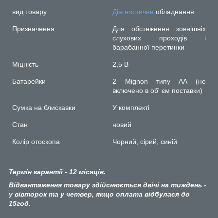
вид товару
Діагностичне
обладнання
Призначення
Для обстеження зовнішніх
слухових проходів і
барабанної перетинки
Міцність
2,5 В
Батарейки
2 Mignon типу AA (не
включено в об' єм поставки)
Сумка на блискавки
У комплекті
Стан
новий
Колір отоскопа
Чорний, сірий, синій
Термін гарантії - 12 місяців.
Відвантаження товару здійснюється двічі на тиждень -
у вівторок та у четвер, якщо оплата відбулася до
15год.