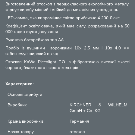
Виготовленний отоскоп з
першокласного екологічного металу,
корпус виробу міцний і стійкий до механічних ушкоджень.
LED-лампа, яка випромінює світло приблизно 4.200 Люкс.
Коефіцієнт освітлювача, який має силу, розрахований на 50
000 годин функціонування.
Рукоятка батарейкова тип АА.
Прибір із вушними воронками 10x 2,5 мм і 10x 4,0 мм
забезпечує широкий огляд.
О
тоскоп
KaWe Piccolight F.O.
з фіброптикою високої якості
чорного, блакитного і сірого кольорів.
Характерики:
Основні атрибути
Виробник
KIRCHNER & WILHELM
GmbH + Co. KG
Країна виробників
Германия
Назва товару
отоскоп