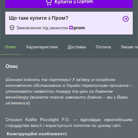
Купити з
Що таке купити з Пром?
Замовлення під захистом
Опис
Характеристики
Доставка
Оплата
Умови п
Опис
Шановні клієнти та партнери! У зв'язку зі складною
економічною обстановкою в Україні переконливе прохання –
уточнювати наявність товару та ціни за дзвінком
менеджеру (можете також замовити дзвінок – ми з Вами
зв'яжемося).
Отоскоп
KaWe Piccolight F.O.
— відповідає європейським
стандартам якості і користується попитом по цілому світі.
Конструкційні особливості
: