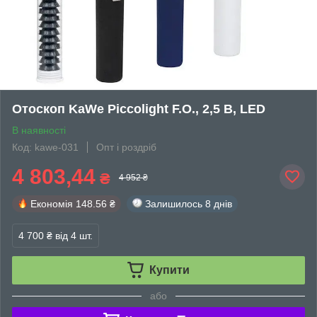
Отоскоп KaWe Piccolight F.O., 2,5 В, LED
В наявності
Код: kawe-031
Опт і роздріб
4 803,44
₴
4 952 ₴
Економія
148.56 ₴
Залишилось
8 днів
4 700 ₴
від 4 шт.
Купити
або