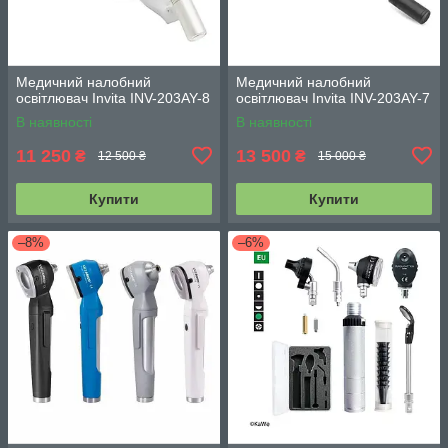
Медичний налобний
Медичний налобний
освітлювач Invita INV-203AY-8
освітлювач Invita INV-203AY-7
В наявності
В наявності
11 250
13 500
₴
₴
12 500 ₴
15 000 ₴
Купити
Купити
–8%
–6%