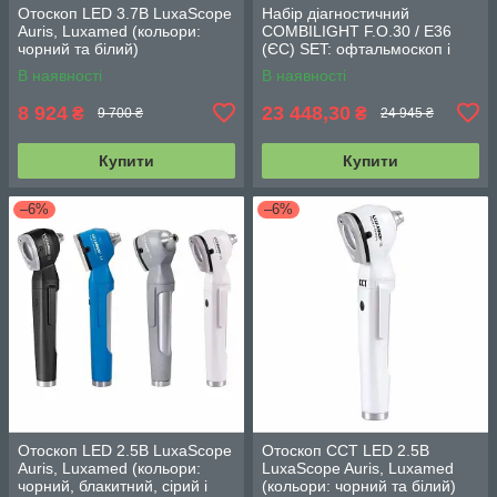
Отоскоп LED 3.7В LuxaScope
Набір діагностичний
Auris, Luxamed (кольори:
COMBILIGHT F.O.30 / E36
чорний та білий)
(ЄС) SET: офтальмоскоп і
отоскоп, 2,5 В
В наявності
В наявності
8 924
23 448,30
₴
₴
9 700 ₴
24 945 ₴
Купити
Купити
–6%
–6%
Отоскоп LED 2.5В LuxaScope
Отоскоп CCT LED 2.5В
Auris, Luxamed (кольори:
LuxaScope Auris, Luxamed
чорний, блакитний, сірий і
(кольори: чорний та білий)