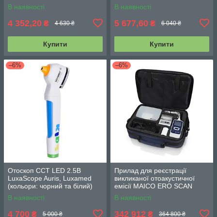
білий)
В наявності
В наявності
4 352,20
5 677,60
₴
₴
4 630 ₴
6 040 ₴
Купити
Купити
–6%
–6%
Отоскоп CCT LED 2.5В
Прилад для реєстрації
LuxaScope Auris, Luxamed
викликаної отоакустичної
(кольори: чорний та білий)
емісії MAICO ERO SCAN
В наявності
В наявності
4 700
342 912
₴
₴
5 000 ₴
364 800 ₴