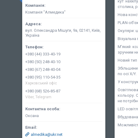
кут нахил
столика, 
Компанія "Алмедика"
Нова конс
PLAN
-об'є
вул. Олександра Мішуги, 9а, 02141, Київ,
Окуляри: ш
Україна
Візуальна 
М'який ко
зручним н
+380 (44) 333-40-19
Новий тип
+380 (50) 248-40-10
Збільшени
+380 (67) 248-40-04
по осі X/Y.
+380 (95) 110-54-35
У констру
Харковський офіс
Освітлюв
+380 (68) 526-85-87
кольору. 
Viber, Telegram
не потріб
LED освітл
Оксана
Вбудована
Можливіст
almedika@ukr.net