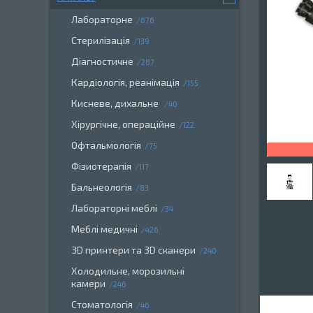
Лабораторне
676
Стерилізація
139
Діагностичне
287
Кардіологія, реанімація
155
Кисневе, дихальне
40
Хірургічне, операційне
122
Офтальмологія
75
Фізиотерапія
117
Бальнеологія
83
Лабораторні меблі
34
Меблі медичні
426
3D принтери та 3D сканери
240
Холодильне, морозильні
камери
246
Стоматологія
46