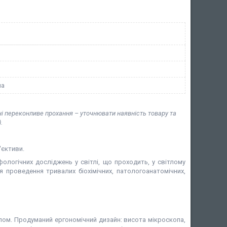
на
ні переконливе прохання – уточнювати наявність товару та
.
'єктиви.
ологічних досліджень у світлі, що проходить, у світлому
я проведення тривалих біохімічних, патологоанатомічних,
пом. Продуманий ергономічний дизайн: висота мікроскопа,