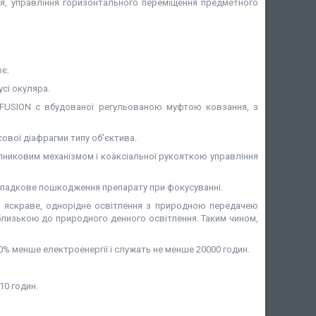
ння, управління горизонтального переміщення предметного
ює.
усі окуляра.
 FUSION
c вбудованої регульованою муфтою ковзання, з
ової діафрагми типу об'єктива.
пниковим механізмом і коаксіальної рукояткою управління
випадкове пошкодження препарату при фокусуванні.
 яскраве, однорідне освітлення з природною передачею
близькою до природного денного освітлення. Таким чином,
0% менше електроенергії і служать не менше 20000 годин.
10 годин.