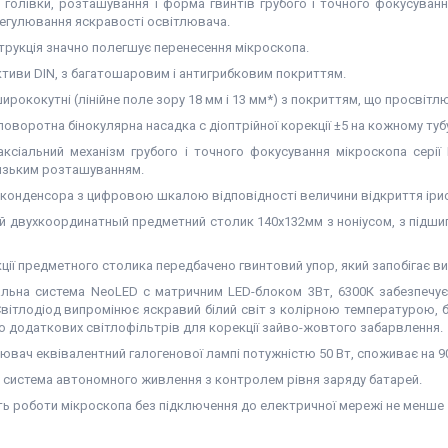
у голівки, розташування і форма гвинтів грубого і точного фокусува
регулювання яскравості освітлювача.
трукція значно полегшує перенесення мікроскопа.
ктиви DIN, з багатошаровим і антигрибковим покриттям.
ирококутні (лінійне поле зору 18 мм і 13 мм*) з покриттям, що просвітл
поворотна бінокулярна насадка c діоптрійної корекції ±5 на кожному туб
аксіальний механізм грубого і точного фокусування
мікроскопа серії
изьким розташуванням.
 конденсора з цифровою шкалою відповідності величини відкриття ірис
й двухкоординатный предметний столик 140х132мм з ноніусом, з підши
кції предметного столика передбачено гвинтовий упор, який запобігає 
альна система
NeoLED
c матричним LED-блоком 3Вт, 6300К забезпечує
Світлодіод випромінює яскравий білий світ з колірною температурою, 
но додаткових світлофільтрів для корекції зайво-жовтого забарвлення.
ювач еквівалентний галогенової лампі потужністю 50 Вт, споживає на 9
 система автономного живлення з контролем рівня заряду батарей.
ь роботи мікроскопа без підключення до електричної мережі не менше 