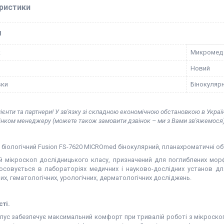
ристики
І
к
Микромед
Новий
вки
Бінокуляр
ієнти та партнери! У зв'язку зі складною економічною обстановкою в Украї
вінком менеджеру (можете також замовити дзвінок – ми з Вами зв'яжемося)
біологічний Fusion FS-7620 MICROmed бінокулярний, планахроматичні об
ий мікроскоп дослідницького класу,
призначений для поглиблених морф
тосовується в лабораторіях медичних і науково-дослідних установ дл
их, гематологічних, урологічних, дерматологічних досліджень.
ті.
пус забезпечує максимальний комфорт при тривалій роботі з мікроско