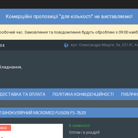
Комерційні пропозиції "для кількості" не виставляємо!
еробочий час. Замовлення та повідомлення будуть оброблені з 09:00 найб
вул. Олександра Мішуги, 9а, 02141, Ки
-04
бладнання,
ДОСТАВКА ТА ОПЛАТА
ПОЛІТИКА КОНФІДЕНЦІЙНОСТІ
ПУБЛІЧН
 БІНОКУЛЯРНИЙ MICROMED FUSION FS-7620
В наявності
Оптом і в роздріб