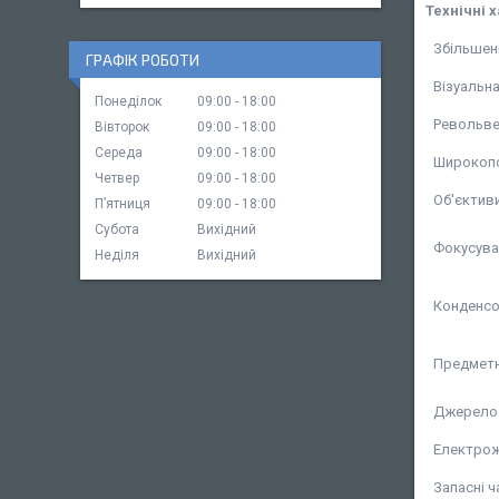
Технічні 
Збільшен
ГРАФІК РОБОТИ
Візуальн
Понеділок
09:00
18:00
Револьв
Вівторок
09:00
18:00
Середа
09:00
18:00
Широкопо
Четвер
09:00
18:00
Об'єктив
Пʼятниця
09:00
18:00
Субота
Вихідний
Фокусува
Неділя
Вихідний
Конденс
Предметн
Джерело 
Електро
Запасні ч