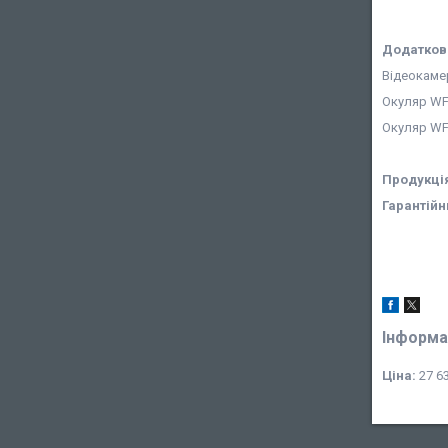
Додатков
Відеокамер
Окуляр
WF
Окуляр WF
Продукція
Гарантійн
Інформа
Ціна:
27 63