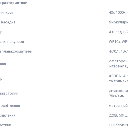
характеристики.
ня, крат
40х-1000х,
а насадка
бінокулярн
ер
4-гнездны
льні окуляри
WF10х, WF
и планахроматичні
4х/0,1, 10х
2-х сторон
ння
інтервал 0
ABBE N. A.
ор
та тримаче
двухкоорд
ий столик
75х40 мм
освітлення
матричний 
живлення
220В, 50Гц
астини
LEDблок-2