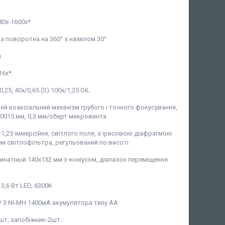
 40х-1600х
*
а поворотна на 360° з нахилом 30°
й
16х
*
/0,25, 40х/0,65 (S) 100х/1,25 OIL
ній коаксіальний механізм грубого і точного фокусування,
,0015 мм, 0,3 мм/оберт микровинта
=1,25 іммерсійне, світлого поля, з ірисовою діафрагмою
м світлофільтра, регульований по висоті
инатный 140х132 мм з ноніусом, діапазон переміщення
3,6 Вт LED, 6300К
 / 3 NI-MH 1400мА акумулятора типу АА
шт, запобіжник-2шт.