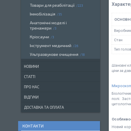
Характе
Товари для реабілітації
223
Іммобілізація
35
ОСНОВН
Анатомічні моделі і
тренажери
3
Виробни
Кріосауни
3
Стан
Інструмент медичний
26
Тип голо
Ультразвукове очищення
18
Шановні кл
НОВИНИ
ціни за дз
СТАТТІ
Мікроскоп
ПРО НАС
Біологічн
ВІДГУКИ
полі. Зас
цитологічн
ДОСТАВКА ТА ОПЛАТА
Особливос
КОНТАКТИ
Новий кор