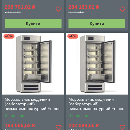
268 701,82
284 183,82
₴
₴
285 853 ₴
305 574 ₴
Купити
Купити
–6%
–6%
Морозильник медичний
Морозильник медичний
(лабораторний)
(лабораторний)
низькотемпературний Frimed
низькотемпературний Frimed
CV3 WD на 160 л (–10...–32
CV4 WD на 220 л (–10...–32
В наявності
В наявності
°С)
°С)
183 086,62
202 089,66
₴
₴