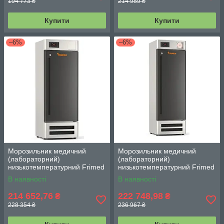
194 773 ₴
214 989 ₴
Купити
Купити
–6%
–6%
Морозильник медичний
Морозильник медичний
(лабораторний)
(лабораторний)
низькотемпературний Frimed
низькотемпературний Frimed
CV5 WD на 250 л (–10...–32
CV6 WD на 320 л (–10...–32
В наявності
В наявності
°С)
°С)
214 652,76
222 748,98
₴
₴
228 354 ₴
236 967 ₴