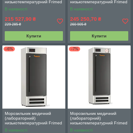
низькотемпературний Frimed
низькотемпературний Frimed
CV3 (висувні полиці) на 160 л
CV4 (висувні полиці) на 220 л
В наявності
В наявності
(–10...–32 °С)
(–10...–32 °С)
215 527,90
245 250,70
₴
₴
229 285 ₴
260 905 ₴
Купити
Купити
–6%
–7%
Морозильник медичний
Морозильник медичний
(лабораторний)
(лабораторний)
низькотемпературний Frimed
низькотемпературний Frimed
CV5 (висувні полиці) на 250 л
CV6 (висувні полиці) на 320 л
В наявності
В наявності
(–10...–32 °С)
(–10...–32 °С)