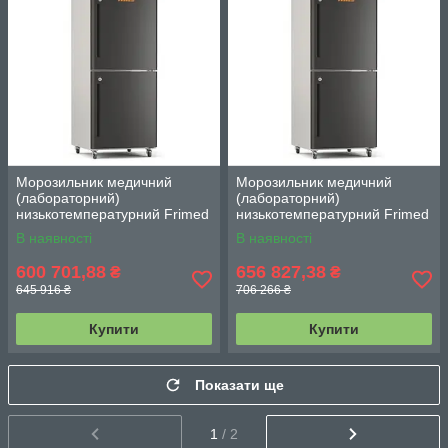
Морозильник медичний
Морозильник медичний
(лабораторний)
(лабораторний)
низькотемпературний Frimed
низькотемпературний Frimed
CL60B/2 WD 2-камерний на
CL60B/2 2-камерний на 600 л
В наявності
В наявності
600 л (–15...–42 °С)
(–15...–42 °С)
600 701,88
656 827,38
₴
₴
645 916 ₴
706 266 ₴
Купити
Купити
Показати ще
1
/ 2