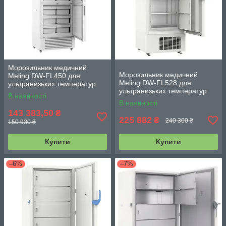
Морозильник медичний
Морозильник медичний
Meling DW-FL450 для
Meling DW-FL528 для
ультранизьких температур
ультранизьких температур
450 л з моніторингом
В наявності
528 л з моніторингом
температур -10...-40°С
В наявності
температур -10...-40°С
143 383,50
₴
225 882
₴
240 300 ₴
150 930 ₴
Купити
Купити
–6%
–7%