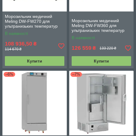
Морозильник медичний
Морозильник медичний
Meling DW-FW270 для
Meling DW-FW360 для
ультранизьких температур
ультранизьких температур
270 л з моніторингом
В наявності
360 л з моніторингом
температур -10...-40°С
В наявності
температур -10...-40°С
108 936,50
₴
126 559
₴
133 220 ₴
114 670 ₴
Купити
Купити
–6%
–7%