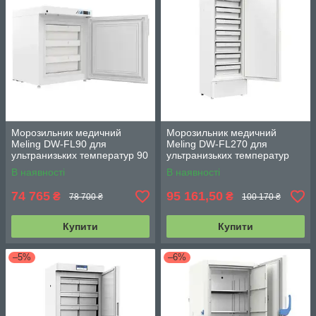
Морозильник медичний
Морозильник медичний
Meling DW-FL90 для
Meling DW-FL270 для
ультранизьких температур 90
ультранизьких температур
л з моніторингом температур
270 л з моніторингом
В наявності
В наявності
-10...-40°С
температур -10...-40°С
74 765
95 161,50
₴
₴
78 700 ₴
100 170 ₴
Купити
Купити
–5%
–6%