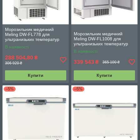
Морозильник медичний
Морозильник медичний
Meling DW-FL778 для
Meling DW-FL1008 для
ультранизьких температур
ультранизьких температур
778 л з моніторингом
В наявності
1008 л з моніторингом
температур -10...-40°С
В наявності
температур -10...-40°С
288 504,80
₴
339 543
₴
365 100 ₴
306 920 ₴
Купити
Купити
–5%
–5%