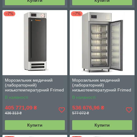
Купити
Купити
–7%
–7%
Морозильник медичний
Морозильник медичний
(лабораторний)
(лабораторний)
низькотемпературний Frimed
низькотемпературний Frimed
CL30B (висувні полиці) на
CL60B (висувні полиці) на
В наявності
В наявності
300 л (–15...–42 °С)
600 л (–15...–42 °С)
405 771,09
536 676,96
₴
₴
436 313 ₴
577 072 ₴
Купити
Купити