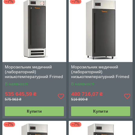
–7%
–7%
Морозильник медичний
Морозильник медичний
(лабораторний)
(лабораторний)
низькотемпературний Frimed
низькотемпературний Frimed
CL30B WD на 300 л (–15...–
CL60B WD на 600 л (–15...–
В наявності
В наявності
42 °С)
42 °С)
535 645,59
480 716,07
₴
₴
575 963 ₴
516 899 ₴
Купити
Купити
–7%
–7%