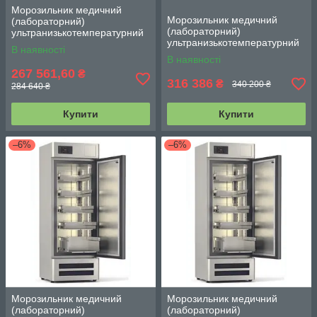
Морозильник медичний
Морозильник медичний
(лабораторний)
(лабораторний)
ультранизькотемпературний
ультранизькотемпературний
Coolermed M400PLZ (MD) на
В наявності
Coolermed M660PLZ (MD) на
286 л. (-25...-42°C)
В наявності
606 л. (-25...-42°C)
267 561,60
₴
316 386
₴
340 200 ₴
284 640 ₴
Купити
Купити
–6%
–6%
Морозильник медичний
Морозильник медичний
(лабораторний)
(лабораторний)