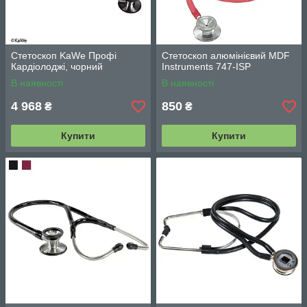
Стетоскоп KaWe Профі
Стетоскоп алюмінієвий MDF
Кардіолоджі, чорний
Instruments 747-ISP
В наявності
В наявності
4 968
850
₴
₴
Купити
Купити