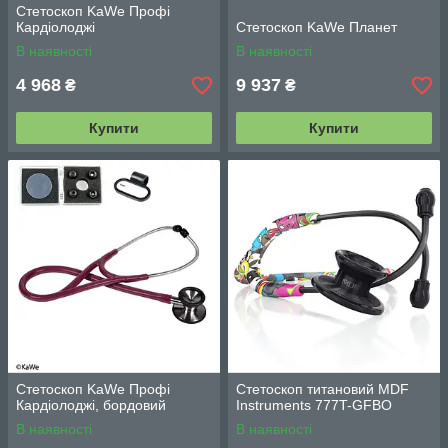
Стетоскоп KaWe Профі
Кардіолоджі
Стетоскоп KaWe Планет
В наявності
В наявності
4 968
9 937
₴
₴
Купити
Купити
Стетоскоп KaWe Профі
Стетоскоп титановий MDF
Кардіолоджі, бордовий
Instruments 777T-GFBO
В наявності
В наявності