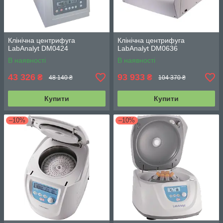
Клінічна центрифуга
Клінічна центрифуга
LabAnalyt DM0424
LabAnalyt DM0636
В наявності
В наявності
43 326
93 933
₴
₴
48 140 ₴
104 370 ₴
Купити
Купити
–10%
–10%