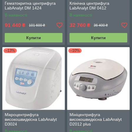
Гематокритна центрифуга
Клінічна центрифуга
LabAnalyt DM 1424
LabAnalyt DM 0412
В наявності
В наявності
91 440
32 760
₴
₴
101 600 ₴
36 400 ₴
Купити
Купити
–13%
–10%
Мікроцентрифуга
Мініцентрифуга
високошвидкісна LabAnalyt
високошвидкісна LabAnalyt
D3024
D2012 plus
В наявності
В наявності