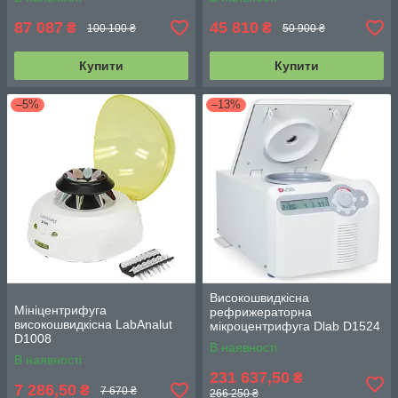
87 087
45 810
₴
₴
100 100 ₴
50 900 ₴
Купити
Купити
–5%
–13%
Високошвидкісна
Мініцентрифуга
рефрижераторна
високошвидкісна LabAnalut
мікроцентрифуга Dlab D1524
D1008
R
В наявності
В наявності
231 637,50
₴
7 286,50
₴
7 670 ₴
266 250 ₴