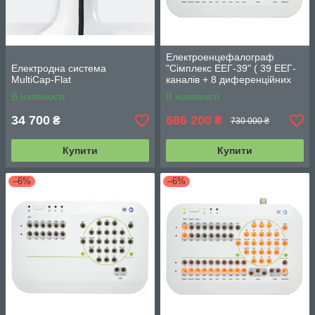
Електроенцефалограф
Електродна система
"Сімплекс ЕЕГ-39" ( 39 ЕЕГ-
MultiCap-Flat
каналів + 8 диференційних
каналів)
В наявності
В наявності
34 700
686 200
₴
₴
730 000 ₴
Купити
Купити
–6%
–6%