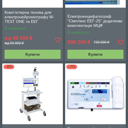
Комп’ютерна техніка для
Електроенцефалограф
електронейроміографу M-
"Сімплекс ЕЕГ-25" додаткова
TEST ONE та ЕЕГ
комплектація МЦФ
BRAINTEST
В наявності
В наявності
46 500
від
₴
686 200
₴
730 000 ₴
від 50 000 ₴
Купити
Купити
–6%
–7%