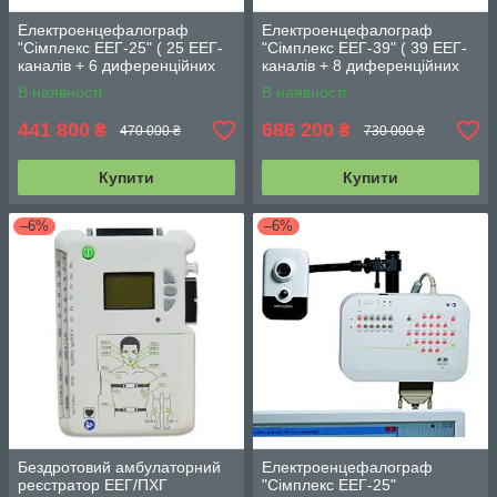
Електроенцефалограф
Електроенцефалограф
"Сімплекс ЕЕГ-25" ( 25 ЕЕГ-
"Сімплекс ЕЕГ-39" ( 39 ЕЕГ-
каналів + 6 диференційних
каналів + 8 диференційних
каналів)
каналів), повний комплект
В наявності
В наявності
441 800
686 200
₴
₴
470 000 ₴
730 000 ₴
Купити
Купити
–6%
–6%
Бездротовий амбулаторний
Електроенцефалограф
реєстратор ЕЕГ/ПХГ
"Сімплекс ЕЕГ-25"