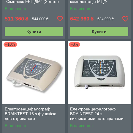
"Сімплекс ЕЕГ-ДМ" (Холтер
комплектація МЦФ
ЕЕГ)
В наявності
В наявності
511 360
642 960
₴
₴
544 000 ₴
684 000 ₴
Купити
Купити
–10%
–8%
Електроенцефалограф
Електроенцефалограф
BRAINTEST 16 з функцією
BRAINTEST 24 з
довготривалого
викликаними потенціалами
відеомоніторингу і
В наявності
В наявності
викликаними потенціалами