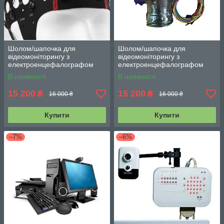
Шолом/шапочка для
Шолом/шапочка для
відеомоніторингу з
відеомоніторингу з
електроенцефалографом
електроенцефалографом
BRAINTEST 16/24 з
BRAINTEST 16/24 з
В наявності
В наявності
вбудованими електродами
вбудованими електродами
15 200
15 200
₴
₴
16 000 ₴
16 000 ₴
Купити
Купити
–7%
–6%