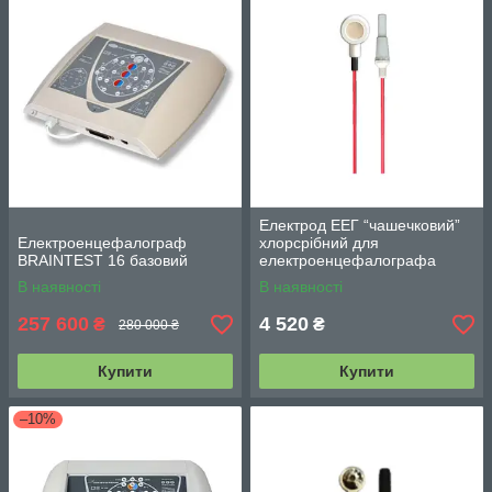
Електрод ЕЕГ “чашечковий”
Електроенцефалограф
хлорсрібний для
BRAINTEST 16 базовий
електроенцефалографа
BRAINTEST 16/24
В наявності
В наявності
257 600
4 520
₴
₴
280 000 ₴
Купити
Купити
–10%