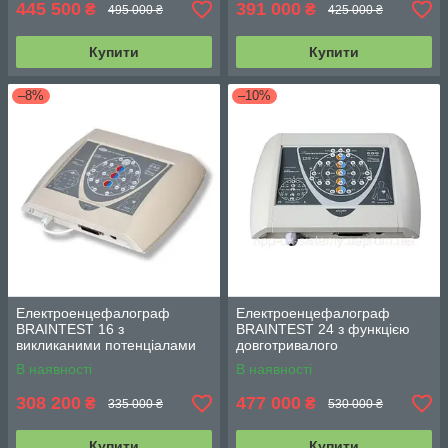
445 500
391 000
₴
₴
495 000 ₴
425 000 ₴
Купити
Купити
–8%
–10%
Електроенцефалограф
Електроенцефалограф
BRAINTEST 16 з
BRAINTEST 24 з функцією
викликаними потенціалами
довготривалого
відеомоніторингу
В наявності
В наявності
308 200
477 000
₴
₴
335 000 ₴
530 000 ₴
Купити
Купити