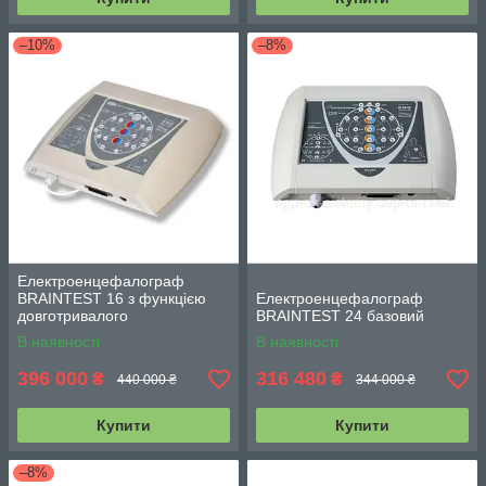
–10%
–8%
Електроенцефалограф
BRAINTEST 16 з функцією
Електроенцефалограф
довготривалого
BRAINTEST 24 базовий
відеомоніторингу
В наявності
В наявності
396 000
316 480
₴
₴
440 000 ₴
344 000 ₴
Купити
Купити
–8%