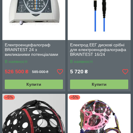
Електроенцефалограф
Електрод ЕЕГ дискові срібні
BRAINTEST 24 з
для електроенцефалографа
викликаними потенціалами
BRAINTEST 16/24
та функцією довготривалого
В наявності
В наявності
відеомоніторингу
526 500
5 720
₴
₴
585 000 ₴
Купити
Купити
–5%
–5%