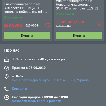
Електроенцефалограф —
Електроенцефалограф
Неврологічна система
"Сімплекс ЕЕГ-МЦФ" 11-
SOMNOscreen plus EEG 32
канальна нейрофізіологічна
Tele 1 (BT) з відеокамерою
В наявності
система
В наявності
1 645 960,50
₴
589 380
₴
627 000 ₴
1 769 850 ₴
Купити
Купити
Про нас
98% позитивних з 48 відгуків за рік
Працює з 07.06.2010
м. Київ
вул. Олександра Мішуги, 9а, 02141, Київ, Україна
Контакти
Сьогодні працює з 09:00 до 18:00
Показати весь графік роботи