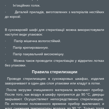
·
Ін'єкційних голок.
·
Деталей приладів, виготовлених з матеріалів нестійких
до корозії.
В сухожаровій шафі для стерилізації можна використовувати
наступні види упаковок:
·
Папір мішечна вологостійкий.
·
Папір крепированную.
·
Папір пакувальний високоміцну.
·
Можна також проводити стерилізацію у відкритих лотках
без упаковки.
Правила стерилизации
Проводя стерилизацию в сухожаровых шкафах, изделия
заворачивают в один-два слоя упаковки или кладут в лотки.
После загрузки очищаемого материала включают прибор.
После того, как воздух в шкафу прогреется до 90 °С, дверцы
закрывают. Осуществляют непосредственно стерилизацию.
По истечении положенного времени прибор выключают, и
ждут снижения температуры воздуха до 90 °С. Только тогда