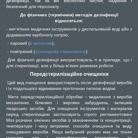
дезінфекції, так як він екологічно чистий, надійний і
безпечний для персоналу.
До фізичних (термічним) методів дезінфекції
відносяться:
-
кип'ятіння медичних інструментів у дистильованій воді або з
додаванням карбонату натрію;
- паровий (
в автоклаві
);
- повітряний (
сухожарова стерилізатор
).
Для фізичної дезінфекції використовують ті ж прилади, що і
для стерилізації, але у більш м'яких режимах роботи.
Передстерилізаційне очищення
Цей вид очищення використовують після дезінфекції виробів
і їх подальшого відмивання проточною питною водою.
Мета передстерилізаційної обробки – видалення з виробів
механічних, білкових і жирових забруднень, залишків
лікарських засобів. Для очищення інструментів і матеріалів
перед стерилізацією застосовують строго регламентовані
Моз розчини хімічних засобів із зазначенням їх концентрації,
температури і часу витримки, способи очищення та виду
очищуваних виробів. Якщо вибраний розчин має не тільки
миючим, але і дезинфікуючим властивістю, то