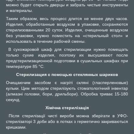
можно будет открыть дверцы и забрать чистые инструменты
и материалы.
Таким образом, весь процесс длится не менее двух часов.
Изделия, обработанные воздухом в упаковке, сохраняются
стерилизованными 20 суток. Изделия, очищенные воздухом
без упаковки, нужно поместить на «стерильный стол» и
использовать в течение рабочей смены.
В сухожаровой шкаф для стерилизации нужно помещать
только сухие изделия, поэтому их высушивают после
предстерилизационной подготовки в сушильных шкафах при
температуре 85 °С.
Стерилизация с помощью стеклянных шариков
Очищаючим засобом є нагріті скляні (гласперленовые)
кульки. Цим методом стерилізують стоматологічний інвентар
(алмазні головки, бори, дрильбори). Обробка триває 15-180
секунд.
Хімічна стерилізація
Після стерилізації чисті вироби можна зберігати в УФО-
стерилізаторі 3 доби або в лотках з герметично закриваються
кришками.