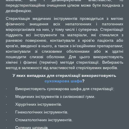
передстерилізаційне очищення цілком може бути поєднана з
дезінфекцією.
Стерилізація медичних інструментів проводиться з метою
фізичного знищення всіх непатогенних і патогенних
мікроорганізмів на них, у тому числі і суперечка. Стерилізації
піддають всі інструменти та матеріали, які стикалися з
раневою поверхнею, контактували з кров'ю пацієнта або
кров'ю, введеної в нього, а також з ін'єкційними препаратами;
контактували зі слизовими оболонками або ж здатні
пошкодити слизові оболонки. Для цього використовують
хімічні і фізичні (термічні) методи стерилізації. Вибирають
метод в залежності від властивостей стерілізуемих виробів.
У яких випадках для стерилізації використовують
сухожарова шафа
?
·
Використовують сухожарова шафа для стерилізації:
·
Медичних інструментів з силіконової гуми.
·
Хірургічних інструментів.
·
Гінекологічних інструментів.
·
Стоматологічних інструментів.
·
Скляних шприців.