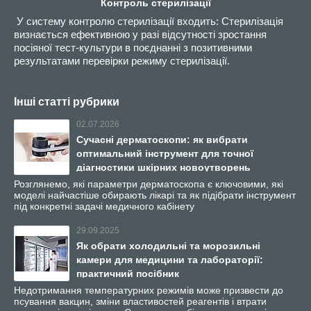
Контроль стерилізації
У систему контролю стерилізації входить: Стерилізація
визнається ефективною у разі відсутності зростання
посіяної тест-культури в поєднанні з позитивними
результатами перевірки режиму стерилізації.
Інші статті рубрики
02.07.2026
Сучасні дерматоскопи: як вибрати
оптимальний інструмент для точної
діагностики шкірних новоутворень
Розглянемо, які параметри дерматоскопа є ключовими, які
моделі найчастіше обирають лікарі та як підібрати інструмент
під конкретні задачі медичного кабінету
29.09.2025
Як обрати холодильні та морозильні
камери для медицини та лабораторії:
практичний посібник
Недотримання температурних режимів може призвести до
псування вакцин, зміни властивостей реагентів і втрати