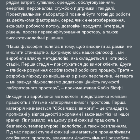
рядом витрат: купівлею, орендою, обслуговуванням,
енергією, персоналом, службою підтримки і так далі.
Проектувальники лабораторій повинні бути готові до роботи
за декількома факторами, серед яких енергозбереження,
економія робочого потоку, довговічні продукти, інтеграція
рішень, просте переконфігурування простору, а також
високотехнологічні рішення.
"Наша філософія полягає в тому, щоб виходити за рамки, не
мислити стандартно. Дотримуючись нашої філософії, ми
виробили власну методологію, яка складається з чотирьох
стадій. Перша стадія – прислухатися до вимог клієнта. Друга
– глибоке розуміння особливостей робочого процесу. Третя –
розробка підходу до вирішення з різних перспектив. Четверта
– ми завжди підкреслюємо додаткову цінність гнучкості
лабораторного простору", – прокоментував Фабіо Біффі.
Виходячи з виробленої методології, представники компанії
працюють з п'ятьма категоріями вимог і просторів. Перша
категорія називається "Обов'язкові вимоги" – це стандарти,
прописані у відповідності з нормами і законами тієї чи іншої
країни. Як правило, на цьому рівні фахівці працюють з
безпекою, температурою і вологістю, а також освітленням.
Під час першої ступені фахівці намагаються проаналізувати
особливості простору, врахувати кількість кімнат і розробити