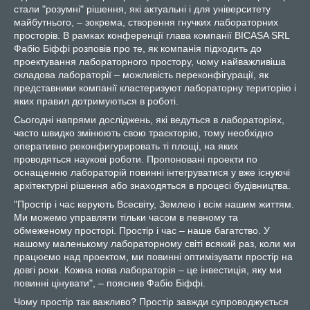
стали "розумні" рішення, які актуальні і для університету
майбутнього, – зокрема, створення гнучких лабораторних
просторів. В рамках конференції глава компанії BICASA SRL
Фабіо Біффі розповів про те, як компанія підходить до
проектування лабораторного простору, чому найважливіша
складова лабораторії – можливість переконфігурації, як
представники компанії кластеризуют лабораторну територію і
яких правил дотримуються в роботі.
Сьогодні напрями досліджень, які ведуться в лабораторіях,
часто швидко змінюють свою траєкторію, тому необхідно
оперативно реконфигурировать ті площі, на яких
проводяться наукові роботи. Пропоновані проекти по
оснащенню лабораторій повинні інтегруватися у вже існуючі
архітектурні рішення або знаходяться в процесі будівництва.
"Простір і час керують Всесвіту, Землею і всім нашим життям.
Ми можемо управляти тільки часом в певному та
обмеженому просторі. Простір і час – наше багатство. У
нашому маленькому лабораторному світі всякий раз, коли ми
працюємо над проектом, ми повинні оптимізувати простір на
довгі роки. Кожна нова лабораторія – це інвестиція, яку ми
повинні цінувати", – пояснив Фабіо Біффі.
Чому простір так важливо? Простір завжди супроводжується