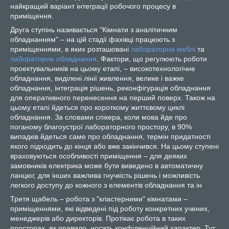
найкращий варіант інтеграції робочого процесу в
приміщення.
Друга ступінь називається "Кімнати з аналітичним
обладнанням" – на цій стадії фахівці працюють з
приміщеннями, в яких розташовані
лабораторна меблі
та
лабораторне обладнання
. Фактори, що регулюють роботи
проектувальників на цьому етапі, – високотехнологічне
обладнання, виділені лінії живлення, велике і важке
обладнання, інтеграція рішень, реконфігурація обладнання
для оперативного перенесення на перший поверх. Також на
цьому етапі йдеться про короткому життєвому циклі
обладнання. За словами спікера, коли мова йде про
поганому благоустрої лабораторного простору, в 90%
випадків йдеться саме про обладнання, термін придатності
якого підходить до кінця або вже закінчився. На цьому ступені
враховуються особливості приміщення – для деяких
замовників електрика може бути виведено в автоматичну
ланцюг, для інших важлива гнучкість рішень і можливість
легкого доступу до кожного з елементів обладнання та ін
Третя щабель – робота з "кластерними" кімнатами –
приміщеннями, які відведені під роботу конкретних учених,
менеджерів або директорів. Протікає робота в таких
просторах, як правило, носить конфіденційний характер. Тут