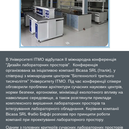
В Університеті ІТМО відбулася II міжнародна конференція
"Дизайн лабораторних просторів".
Конференція
організована за ініціативою компанії Bicasa SRL (Італія), у
співпраці з міжнародним центром "Біотехнології третього
тисячоліття" Університету ІТМО. Під час конференції спікери
обговорили проблеми архітектури сучасних наукових центрів,
норми безпеки, ергономіки, мінімізації екологічного впливу на
навколишнє середовище, а також розглянули приклади
комплексного вирішення лабораторних просторів та
інтегрування лабораторного обладнання. Керівник компанії
Bicasa SRL Фабіо Біффі розповів про принципи роботи
компанії при проектуванні лабораторного простору.
Одним з головних критеріїв сучасних лабораторних просторів