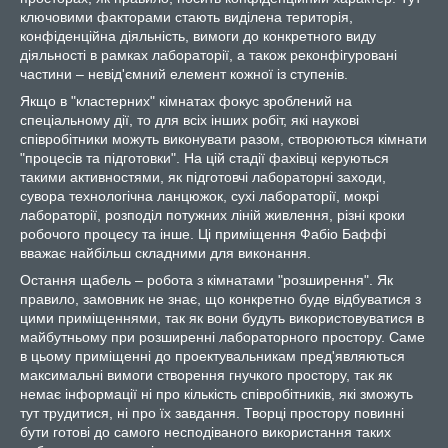
ключовими факторами стають виділена територія,
конфіденційна діяльність, вимоги до конкретного виду
діяльності в рамках лабораторії, а також реконфігуровані
частини – невід'ємний елемент кожної із ступенів.
Якщо в "кластерних" кімнатах фокус зроблений на
спеціальному дії, то для всіх інших робіт, які наукові
співробітники можуть виконувати разом, створюються кімнати
"процесів та підготовки". На цій стадії фахівці керуються
такими активностями, як підготовчі лабораторні заходи,
сувора технологічна ланцюжок, сухі лабораторії, мокрі
лабораторії, розподіл потужних ліній живлення, різні кроки
робочого процесу та інше. Ці приміщення Фабіо Баффі
вважає найбільш складними для виконання.
Остання щабель – робота з кімнатами "розширення". Як
правило, замовник не знає, що конкретно буде відбуватися з
цими приміщеннями, так як вони будуть використовуватися в
майбутньому при розширенні лабораторного простору. Саме
в цьому приміщенні до проектувальникам пред'являються
максимальні вимоги створення гнучкого простору, так як
немає інформації ні про кількість співробітників, які зможуть
тут трудитися, ні про їх завдання. Творці простору повинні
бути готові до самого несподіваного використання таких